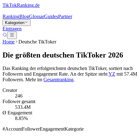
TikTokRanking
.de
Ranking
Blog
Glossar
Guides
Partner
Kategorien
Eintragen
Home
Deutsche TikToker
Die größten deutschen TikToker 2026
Das Ranking der erfolgreichsten
deutschen
TikToker, sortiert nach
Followern und Engagement Rate.
An der Spitze steht
YZ
mit
57.4M
Followern.
Mehr im
Gesamtranking
.
Creator
246
Follower gesamt
533.4M
Ø Engagement
8.85%
#
Account
Follower
Engagement
Kategorie