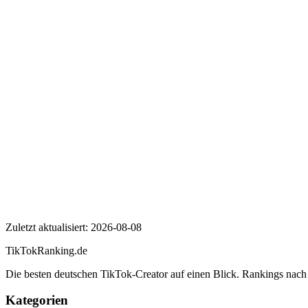
Wer ist ProSieben?
Wie viele Follower hat ProSieben auf TikTok?
Wie hoch ist die Engagement Rate von ProSieben?
ProSieben
Zuletzt aktualisiert:
2026-08-08
TikTokRanking
.de
Die besten deutschen TikTok-Creator auf einen Blick. Rankings nac
Kategorien