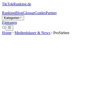
TikTokRanking
.de
Ranking
Blog
Glossar
Guides
Partner
Kategorien
Eintragen
Home
Medienhäuser & News
ProSieben
ProSieben