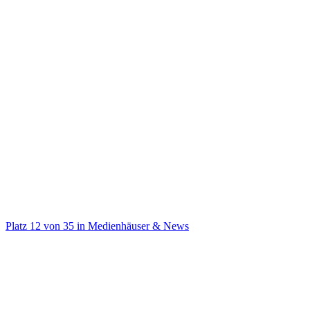
@
prosieben
Der offizielle Account von ProSieben
Platz
12
von
35
in
Medienhäuser & News
Medienhäuser & News
Auf TikTok ansehen
Handle