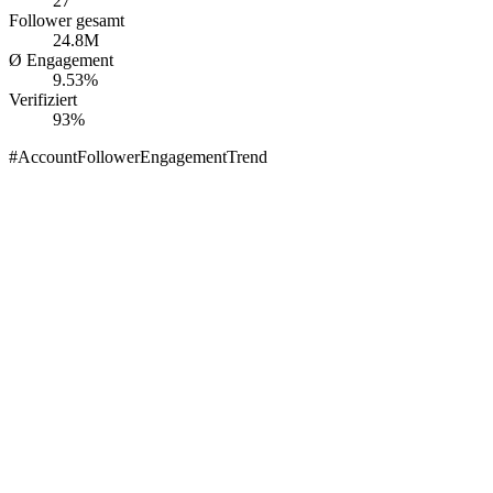
27
Follower gesamt
24.8M
Ø Engagement
9.53%
Verifiziert
93%
#
Account
Follower
Engagement
Trend
atjaKrasavice