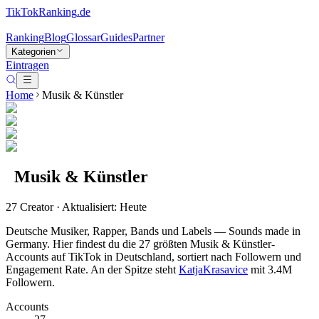
TikTokRanking
.de
Ranking
Blog
Glossar
Guides
Partner
Kategorien
Eintragen
Home
Musik & Künstler
Musik & Künstler
27
Creator · Aktualisiert: Heute
Deutsche Musiker, Rapper, Bands und Labels — Sounds made in
Germany.
Hier findest du die
27
größten
Musik & Künstler
-
Accounts auf TikTok in Deutschland, sortiert nach Followern und
Engagement Rate.
An der Spitze steht
KatjaKrasavice
mit
3.4M
Followern.
Accounts