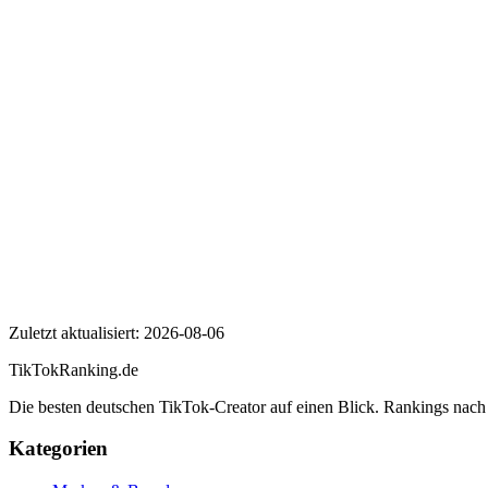
Wer ist ENO?
Wie viele Follower hat ENO auf TikTok?
Wie hoch ist die Engagement Rate von ENO?
ENO
Zuletzt aktualisiert:
2026-08-06
TikTokRanking
.de
Die besten deutschen TikTok-Creator auf einen Blick. Rankings nac
Kategorien