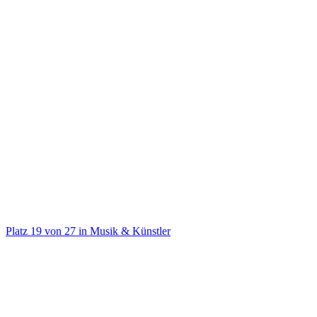
@
eno
office@houseofeno.com
Platz
19
von
27
in
Musik & Künstler
Musik & Künstler
Auf TikTok ansehen
Handle