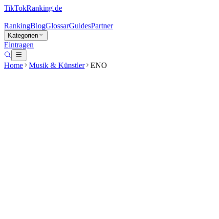
TikTokRanking
.de
Ranking
Blog
Glossar
Guides
Partner
Kategorien
Eintragen
Home
Musik & Künstler
ENO
ENO