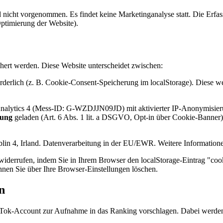
icht vorgenommen. Es findet keine Marketinganalyse statt. Die Erfas
Optimierung der Website).
chert werden. Diese Website unterscheidet zwischen:
orderlich (z. B. Cookie-Consent-Speicherung im localStorage). Diese w
alytics 4 (Mess-ID: G-WZDJJN09JD) mit aktivierter IP-Anonymisierun
gung
geladen (Art. 6 Abs. 1 lit. a DSGVO, Opt-in über Cookie-Banner
lin 4, Irland. Datenverarbeitung in der EU/EWR. Weitere Information
 widerrufen, indem Sie in Ihrem Browser den localStorage-Eintrag "co
nnen Sie über Ihre Browser-Einstellungen löschen.
n
TikTok-Account zur Aufnahme in das Ranking vorschlagen. Dabei werde