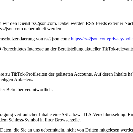
en wir den Dienst rss2json.com. Dabei werden RSS-Feeds externer Nac
rss2json.com uebermittelt werden.
tenschutzerklaerung von rss2json.com:
https://rss2json.com/privacy-poli
berechtigtes Interesse an der Bereitstellung aktueller TikTok-relevant
ere zu TikTok-Profilseiten der gelisteten Accounts. Auf deren Inhalte h
iligen Anbieters.
oder Betreiber verantwortlich.
ragung vertraulicher Inhalte eine SSL- bzw. TLS-Verschluesselung. Ein
n dem Schloss-Symbol in Ihrer Browserzeile.
aten, die Sie an uns uebermitteln, nicht von Dritten mitgelesen werde