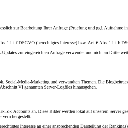
liesslich zur Bearbeitung Ihrer Anfrage (Pruefung und ggf. Aufnahme i
Abs. 1 lit. f DSGVO (berechtigtes Interesse) bzw. Art. 6 Abs. 1 lit.
s-Updates zur eingereichten Anfrage verwendet und nicht an Dritte we
Tok, Social-Media-Marketing und verwandten Themen. Die Blogbeitraeg
Abschnitt VI genannten Server-Logfiles hinausgehen.
n TikTok-Accounts an. Diese Bilder werden lokal auf unserem Server g
vern hergestellt.
rechtigtes Interesse an einer ansprechenden Darstellung der Rankings)