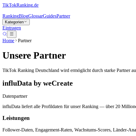
TikTokRanking
.de
Ranking
Blog
Glossar
Guides
Partner
Kategorien
Eintragen
Home
Partner
Unsere Partner
TikTok Ranking Deutschland wird ermöglicht durch starke Partner au
influData by weCreate
Datenpartner
influData liefert alle Profildaten für unser Ranking — über 20 Mil
Leistungen
Follower-Daten, Engagement-Raten, Wachstums-Scores, Länder-Ana