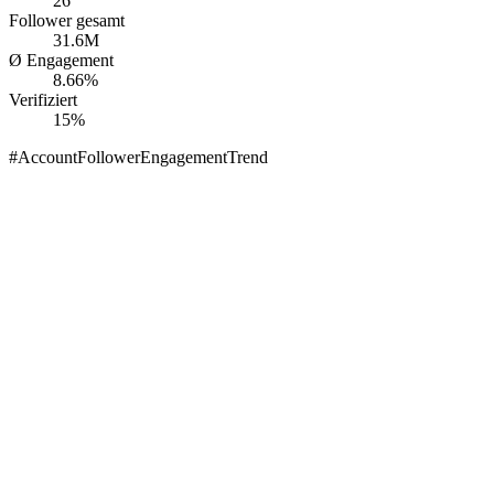
26
Follower gesamt
31.6M
Ø Engagement
8.66%
Verifiziert
15%
#
Account
Follower
Engagement
Trend
edrik Lorenzen