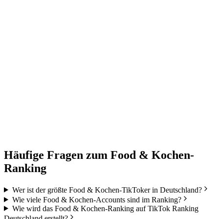
ima 🍯✨🌙
@
rima.luu
07.8K
ollower
0.30%
ngagement
EU
MYO
@
emyo_drinks
06.5K
ollower
.40%
ngagement
EU
Häufige Fragen zum
Food & Kochen
-
Ranking
Wer ist der größte Food & Kochen-TikToker in Deutschland?
Wie viele Food & Kochen-Accounts sind im Ranking?
Wie wird das Food & Kochen-Ranking auf TikTok Ranking
Deutschland erstellt?