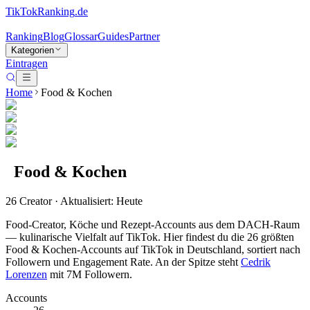
TikTokRanking
.de
Ranking
Blog
Glossar
Guides
Partner
Kategorien
Eintragen
Home
Food & Kochen
Food & Kochen
26
Creator · Aktualisiert: Heute
Food-Creator, Köche und Rezept-Accounts aus dem DACH-Raum
— kulinarische Vielfalt auf TikTok.
Hier findest du die
26
größten
Food & Kochen
-Accounts auf TikTok in Deutschland, sortiert nach
Followern und Engagement Rate.
An der Spitze steht
Cedrik
Lorenzen
mit
7M
Followern.
Accounts