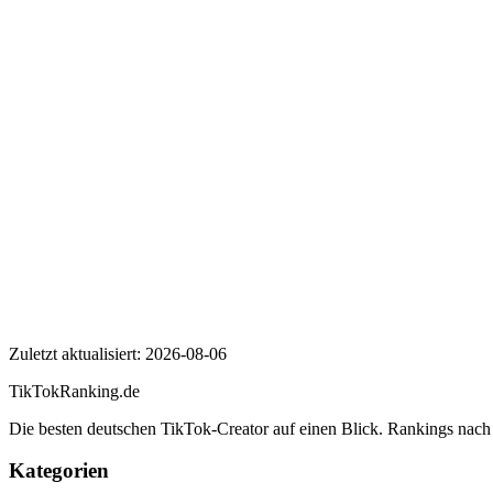
Wer ist Bill Kaulitz?
Wie viele Follower hat Bill Kaulitz auf TikTok?
Wie hoch ist die Engagement Rate von Bill Kaulitz?
Bill Kaulitz
Zuletzt aktualisiert:
2026-08-06
TikTokRanking
.de
Die besten deutschen TikTok-Creator auf einen Blick. Rankings nac
Kategorien