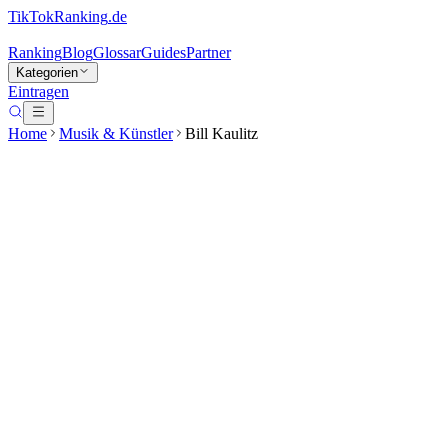
TikTokRanking
.de
Ranking
Blog
Glossar
Guides
Partner
Kategorien
Eintragen
Home
Musik & Künstler
Bill Kaulitz
Bill Kaulitz