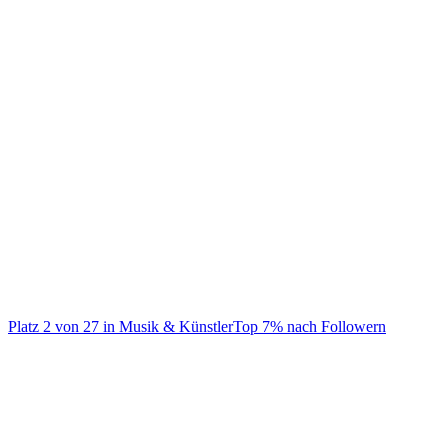
@
billkaulitz
@BillPill™ @GLITTER SPRITZ Aperitivo™ @Tokio Hotel @kaulitz
Platz
2
von
27
in
Musik & Künstler
Top
7
% nach Followern
Musik & Künstler
Auf TikTok ansehen
Handle