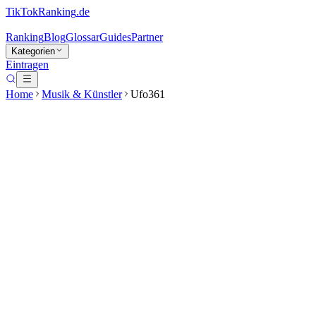
TikTokRanking
.de
Ranking
Blog
Glossar
Guides
Partner
Kategorien
Eintragen
Home
Musik & Künstler
Ufo361
Ufo361