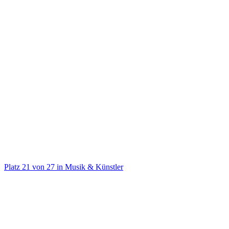
@
ufo361
UFO361 - LIVE 2026
Platz
21
von
27
in
Musik & Künstler
Musik & Künstler
Auf TikTok ansehen
Handle