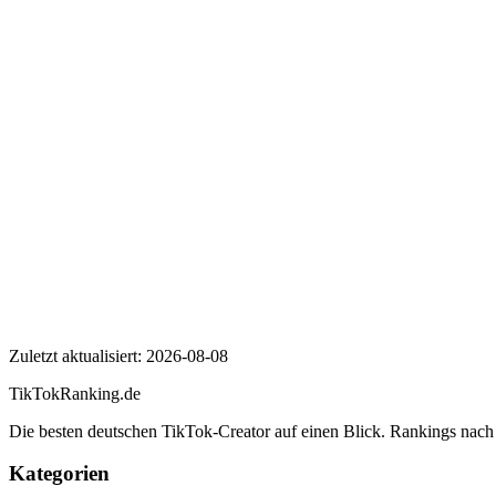
Wer ist Ufo361?
Wie viele Follower hat Ufo361 auf TikTok?
Wie hoch ist die Engagement Rate von Ufo361?
Ufo361
Zuletzt aktualisiert:
2026-08-08
TikTokRanking
.de
Die besten deutschen TikTok-Creator auf einen Blick. Rankings nac
Kategorien