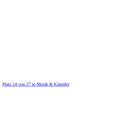
@
celoabdi
Platz
24
von
27
in
Musik & Künstler
Musik & Künstler
Auf TikTok ansehen
Handle
@
celoabdi
Kategorie