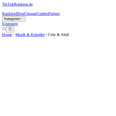
TikTokRanking
.de
Ranking
Blog
Glossar
Guides
Partner
Kategorien
Eintragen
Home
Musik & Künstler
Celo & Abdi
Celo & Abdi