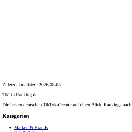
Wer ist Celo & Abdi?
Wie viele Follower hat Celo & Abdi auf TikTok?
Wie hoch ist die Engagement Rate von Celo & Abdi?
Celo & Abdi
Zuletzt aktualisiert:
2026-08-08
TikTokRanking
.de
Die besten deutschen TikTok-Creator auf einen Blick. Rankings nac
Kategorien
Marken & Brands