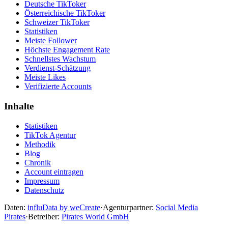
Deutsche TikToker
Österreichische TikToker
Schweizer TikToker
Statistiken
Meiste Follower
Höchste Engagement Rate
Schnellstes Wachstum
Verdienst-Schätzung
Meiste Likes
Verifizierte Accounts
Inhalte
Statistiken
TikTok Agentur
Methodik
Blog
Chronik
Account eintragen
Impressum
Datenschutz
Daten:
influData by weCreate
·
Agenturpartner:
Social Media
Pirates
·
Betreiber:
Pirates World GmbH