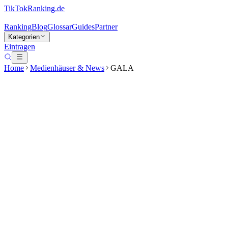
TikTokRanking
.de
Ranking
Blog
Glossar
Guides
Partner
Kategorien
Eintragen
Home
Medienhäuser & News
GALA
GALA