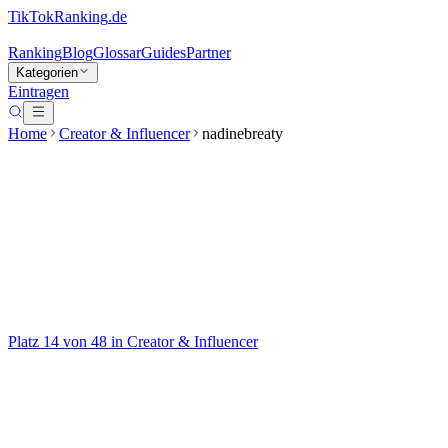
TikTokRanking
.de
Ranking
Blog
Glossar
Guides
Partner
Kategorien
Eintragen
Home
Creator & Influencer
nadinebreaty
nadinebreaty
@
nadinebreaty
🐮 Berlin/ Germany 📩: nadine@wecreate.media snap💛:
nadinebreaty
Platz
14
von
48
in
Creator & Influencer
Creator & Influencer
Auf TikTok ansehen