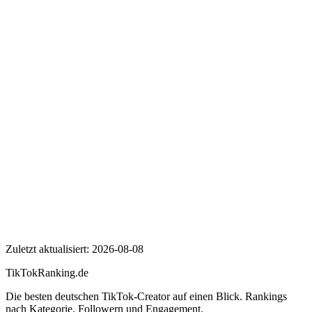
Wer ist Toni Kroos?
Wie viele Follower hat Toni Kroos auf TikTok?
Wie hoch ist die Engagement Rate von Toni Kroos?
Toni Kroos
Zuletzt aktualisiert:
2026-08-08
TikTokRanking
.de
Die besten deutschen TikTok-Creator auf einen Blick. Rankings
nach Kategorie, Followern und Engagement.