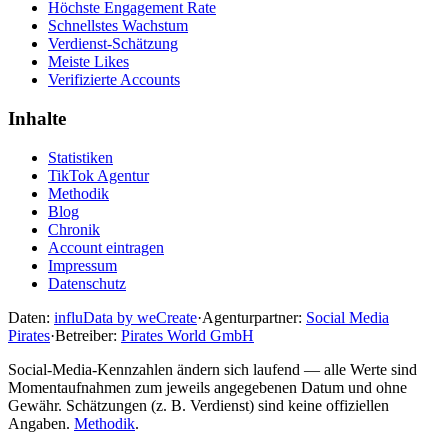
Höchste Engagement Rate
Schnellstes Wachstum
Verdienst-Schätzung
Meiste Likes
Verifizierte Accounts
Inhalte
Statistiken
TikTok Agentur
Methodik
Blog
Chronik
Account eintragen
Impressum
Datenschutz
Daten:
influData by weCreate
·
Agenturpartner:
Social Media
Pirates
·
Betreiber:
Pirates World GmbH
Social-Media-Kennzahlen ändern sich laufend — alle Werte sind
Momentaufnahmen zum jeweils angegebenen Datum und ohne
Gewähr. Schätzungen (z. B. Verdienst) sind keine offiziellen
Angaben.
Methodik
.