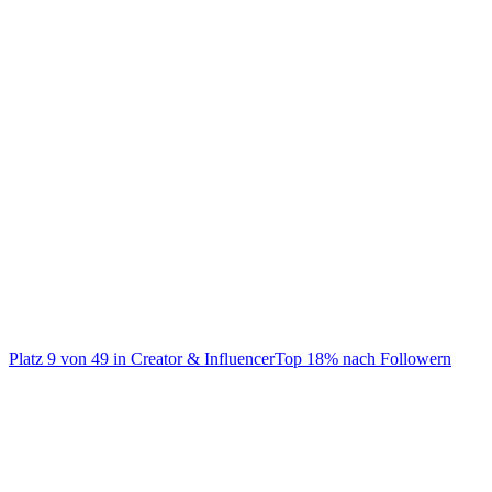
@
toni.kr8s
Ex-Player @realmadrid My foundation: www.tonikroos-stiftung.de
Platz
9
von
49
in
Creator & Influencer
Top
18
% nach Followern
Creator & Influencer
Auf TikTok ansehen
Handle