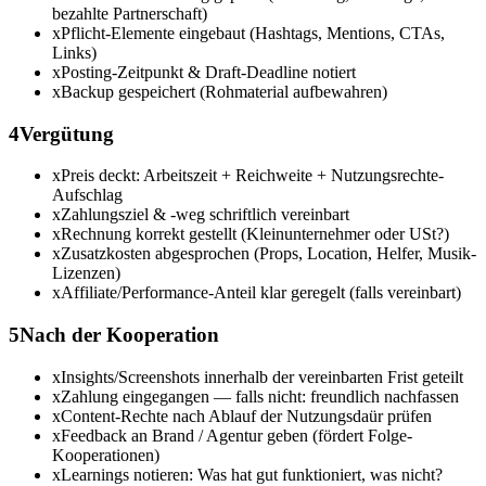
bezahlte Partnerschaft)
x
Pflicht-Elemente eingebaut (Hashtags, Mentions, CTAs,
Links)
x
Posting-Zeitpunkt & Draft-Deadline notiert
x
Backup gespeichert (Rohmaterial aufbewahren)
4
Vergütung
x
Preis deckt: Arbeitszeit + Reichweite + Nutzungsrechte-
Aufschlag
x
Zahlungsziel & -weg schriftlich vereinbart
x
Rechnung korrekt gestellt (Kleinunternehmer oder USt?)
x
Zusatzkosten abgesprochen (Props, Location, Helfer, Musik-
Lizenzen)
x
Affiliate/Performance-Anteil klar geregelt (falls vereinbart)
5
Nach der Kooperation
x
Insights/Screenshots innerhalb der vereinbarten Frist geteilt
x
Zahlung eingegangen — falls nicht: freundlich nachfassen
x
Content-Rechte nach Ablauf der Nutzungsdaür prüfen
x
Feedback an Brand / Agentur geben (fördert Folge-
Kooperationen)
x
Learnings notieren: Was hat gut funktioniert, was nicht?