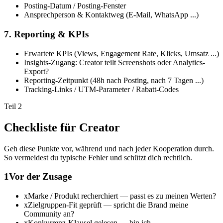
Posting-Datum / Posting-Fenster
Ansprechperson & Kontaktweg (E-Mail, WhatsApp ...)
7. Reporting & KPIs
Erwartete KPIs (Views, Engagement Rate, Klicks, Umsatz ...)
Insights-Zugang: Creator teilt Screenshots oder Analytics-
Export?
Reporting-Zeitpunkt (48h nach Posting, nach 7 Tagen ...)
Tracking-Links / UTM-Parameter / Rabatt-Codes
Teil 2
Checkliste für Creator
Geh diese Punkte vor, während und nach jeder Kooperation durch.
So vermeidest du typische Fehler und schützt dich rechtlich.
1
Vor der Zusage
x
Marke / Produkt recherchiert — passt es zu meinen Werten?
x
Zielgruppen-Fit geprüft — spricht die Brand meine
Community an?
x
Konkurrenz-Klausel gelesen — bin ich