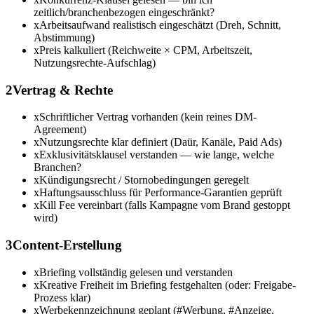
zeitlich/branchenbezogen eingeschränkt?
x
Arbeitsaufwand realistisch eingeschätzt (Dreh, Schnitt,
Abstimmung)
x
Preis kalkuliert (Reichweite × CPM, Arbeitszeit,
Nutzungsrechte-Aufschlag)
2
Vertrag & Rechte
x
Schriftlicher Vertrag vorhanden (kein reines DM-
Agreement)
x
Nutzungsrechte klar definiert (Daür, Kanäle, Paid Ads)
x
Exklusivitätsklausel verstanden — wie lange, welche
Branchen?
x
Kündigungsrecht / Stornobedingungen geregelt
x
Haftungsausschluss für Performance-Garantien geprüft
x
Kill Fee vereinbart (falls Kampagne vom Brand gestoppt
wird)
3
Content-Erstellung
x
Briefing vollständig gelesen und verstanden
x
Kreative Freiheit im Briefing festgehalten (oder: Freigabe-
Prozess klar)
x
Werbekennzeichnung geplant (#Werbung, #Anzeige,