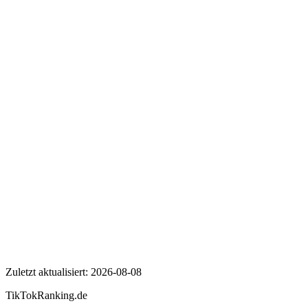
Wer ist Herr Anwalt?
Wie viele Follower hat Herr Anwalt auf TikTok?
Wie hoch ist die Engagement Rate von Herr Anwalt?
Herr Anwalt
Zuletzt aktualisiert:
2026-08-08
TikTokRanking
.de