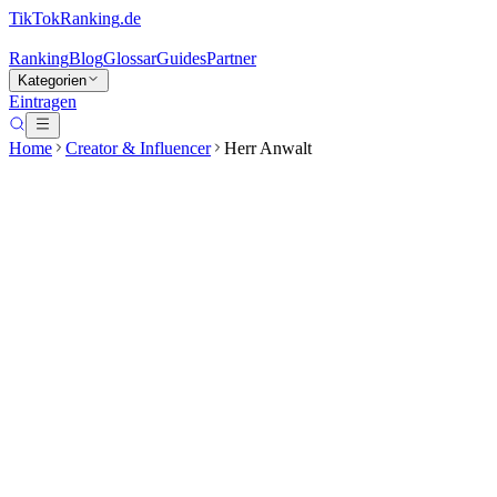
TikTokRanking
.de
Ranking
Blog
Glossar
Guides
Partner
Kategorien
Eintragen
Home
Creator & Influencer
Herr Anwalt
Herr Anwalt