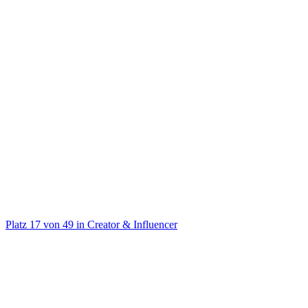
@
herranwalt
Kauf jetzt die besten Bücher für dein Leben! 📗
Platz
17
von
49
in
Creator & Influencer
Creator & Influencer
Auf TikTok ansehen
Handle