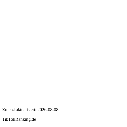
Wer ist ALBA BERLIN?
Wie viele Follower hat ALBA BERLIN auf TikTok?
Wie hoch ist die Engagement Rate von ALBA BERLIN?
ALBA BERLIN
Zuletzt aktualisiert:
2026-08-08
TikTokRanking
.de