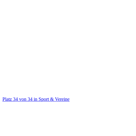
@
albaberlin
🏀 12x league champion 11x cup champion
Platz
34
von
34
in
Sport & Vereine
Sport & Vereine
Auf TikTok ansehen
Handle