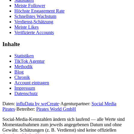
Statistiken
Meiste Follower
Höchste Engagement Rate
Schnellstes Wachstum
Verdienst-Schätzung
Meiste Likes
Verifizierte Accounts
Inhalte
Statistiken
TikTok Agentur
Methodik
Blog
Chronik
Account eintragen
Impressum
Datenschutz
Daten:
influData by weCreate
·
Agenturpartner:
Social Media
Pirates
·
Betreiber:
Pirates World GmbH
Social-Media-Kennzahlen ändern sich laufend — alle Werte sind
Momentaufnahmen zum jeweils angegebenen Datum und ohne
Gewähr. Schätzungen (z. B. Verdienst) sind keine offiziellen