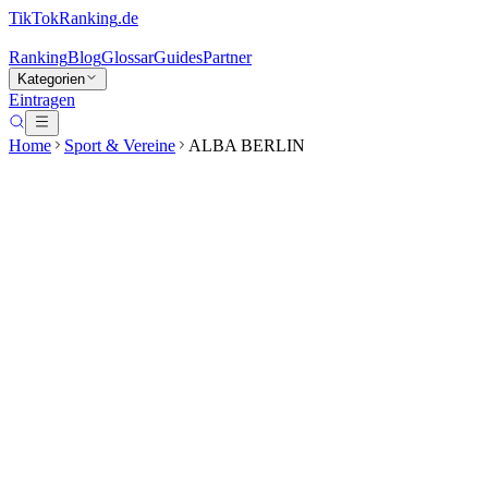
TikTokRanking
.de
Ranking
Blog
Glossar
Guides
Partner
Kategorien
Eintragen
Home
Sport & Vereine
ALBA BERLIN
ALBA BERLIN