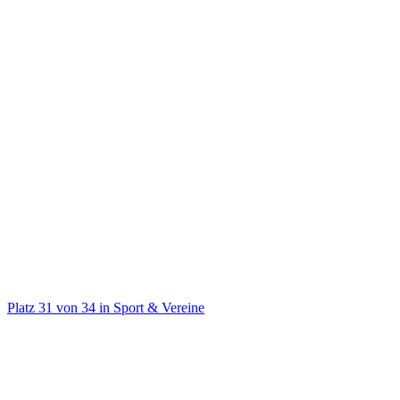
@
koelnerhaie
Offizieller TikTok-Account der Kölner Haie🦈 WIR ATMEN
EISHOCKEY.🏒
Platz
31
von
34
in
Sport & Vereine
Sport & Vereine
Auf TikTok ansehen