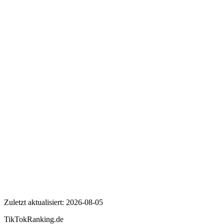
Wer ist Kölner Haie?
Wie viele Follower hat Kölner Haie auf TikTok?
Wie hoch ist die Engagement Rate von Kölner Haie?
Kölner Haie
Zuletzt aktualisiert:
2026-08-05
TikTokRanking
.de