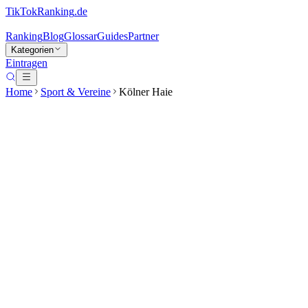
TikTokRanking
.de
Ranking
Blog
Glossar
Guides
Partner
Kategorien
Eintragen
Home
Sport & Vereine
Kölner Haie
Kölner Haie