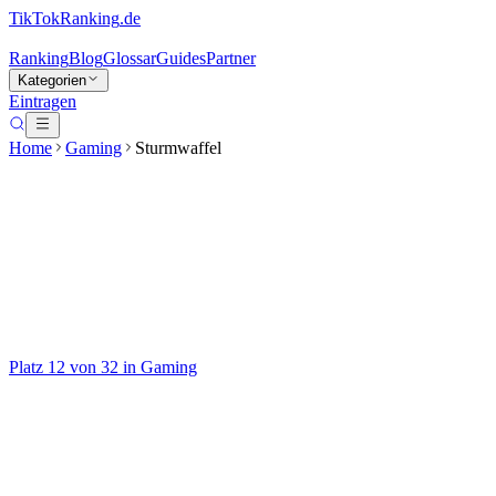
TikTokRanking
.de
Ranking
Blog
Glossar
Guides
Partner
Kategorien
Eintragen
Home
Gaming
Sturmwaffel
Sturmwaffel
@
sturmwaffel
Gaming & Comedy 🎮😂
Platz
12
von
32
in
Gaming
Gaming
Aktiv seit
2020
Regelmäßig
Auf TikTok ansehen
Handle