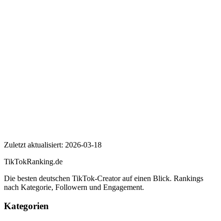
Wer ist Sturmwaffel?
Wie viele Follower hat Sturmwaffel auf TikTok?
Wie hoch ist die Engagement Rate von Sturmwaffel?
Sturmwaffel
Zuletzt aktualisiert:
2026-03-18
TikTokRanking
.de
Die besten deutschen TikTok-Creator auf einen Blick. Rankings
nach Kategorie, Followern und Engagement.
Kategorien