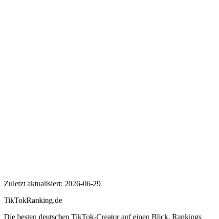
Wer ist henry?
Wie viele Follower hat henry auf TikTok?
Wie hoch ist die Engagement Rate von henry?
henry
Zuletzt aktualisiert:
2026-06-29
TikTokRanking
.de
Die besten deutschen TikTok-Creator auf einen Blick. Rankings