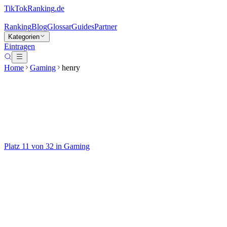
TikTokRanking
.de
Ranking
Blog
Glossar
Guides
Partner
Kategorien
Eintragen
Home
Gaming
henry
henry
@
henry.kienzle
Platz
11
von
32
in
Gaming
Gaming
Auf TikTok ansehen
Handle
@
henry.kienzle
Kategorie