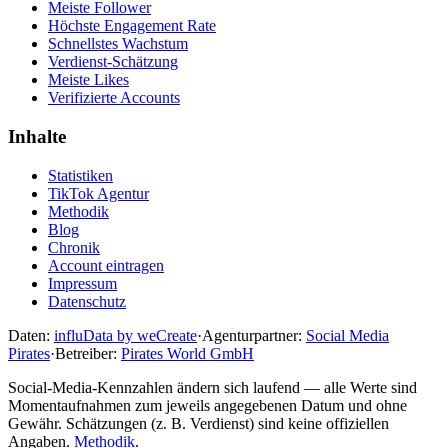
Meiste Follower
Höchste Engagement Rate
Schnellstes Wachstum
Verdienst-Schätzung
Meiste Likes
Verifizierte Accounts
Inhalte
Statistiken
TikTok Agentur
Methodik
Blog
Chronik
Account eintragen
Impressum
Datenschutz
Daten:
influData by weCreate
·
Agenturpartner:
Social Media
Pirates
·
Betreiber:
Pirates World GmbH
Social-Media-Kennzahlen ändern sich laufend — alle Werte sind
Momentaufnahmen zum jeweils angegebenen Datum und ohne
Gewähr. Schätzungen (z. B. Verdienst) sind keine offiziellen
Angaben.
Methodik
.