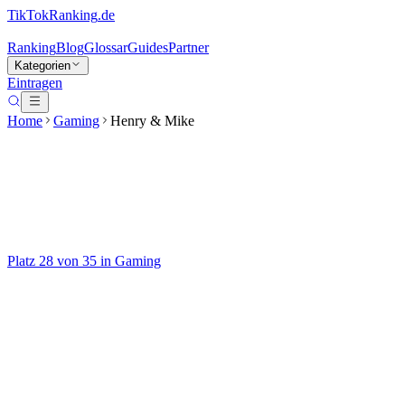
TikTokRanking
.de
Ranking
Blog
Glossar
Guides
Partner
Kategorien
Eintragen
Home
Gaming
Henry & Mike
Henry & Mike
@
henrymikect
Platz
28
von
35
in
Gaming
Gaming
Auf TikTok ansehen
Handle
@
henrymikect
Kategorie