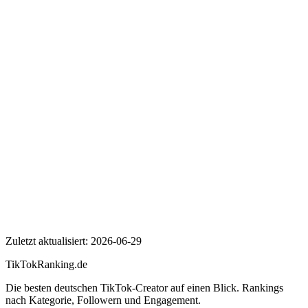
Wer ist Henry & Mike?
Wie viele Follower hat Henry & Mike auf TikTok?
Wie hoch ist die Engagement Rate von Henry & Mike?
Henry & Mike
Zuletzt aktualisiert:
2026-06-29
TikTokRanking
.de
Die besten deutschen TikTok-Creator auf einen Blick. Rankings
nach Kategorie, Followern und Engagement.