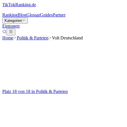
TikTokRanking
.de
Ranking
Blog
Glossar
Guides
Partner
Kategorien
Eintragen
Home
Politik & Parteien
Volt Deutschland
Volt Deutschland
@
voltdeutschland
Progressiv. Pragmatisch. Paneuropäisch. 💜
Platz
18
von
18
in
Politik & Parteien
Politik & Parteien
Auf TikTok ansehen
Handle