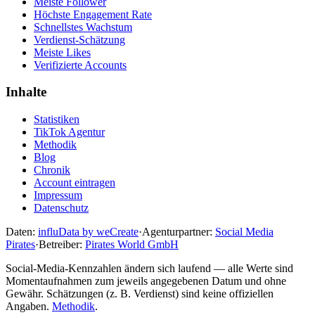
Meiste Follower
Höchste Engagement Rate
Schnellstes Wachstum
Verdienst-Schätzung
Meiste Likes
Verifizierte Accounts
Inhalte
Statistiken
TikTok Agentur
Methodik
Blog
Chronik
Account eintragen
Impressum
Datenschutz
Daten:
influData by weCreate
·
Agenturpartner:
Social Media
Pirates
·
Betreiber:
Pirates World GmbH
Social-Media-Kennzahlen ändern sich laufend — alle Werte sind
Momentaufnahmen zum jeweils angegebenen Datum und ohne
Gewähr. Schätzungen (z. B. Verdienst) sind keine offiziellen
Angaben.
Methodik
.