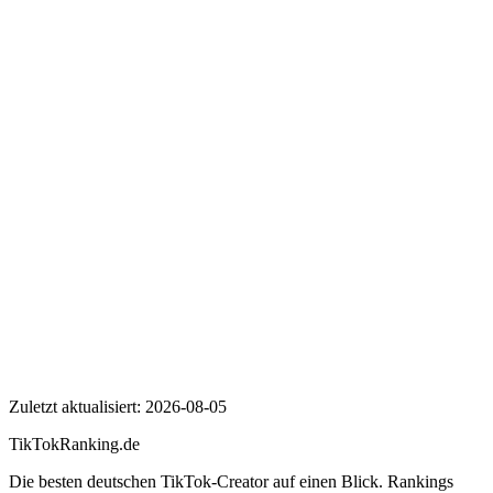
Wer ist Volt Deutschland?
Wie viele Follower hat Volt Deutschland auf TikTok?
Wie hoch ist die Engagement Rate von Volt Deutschland?
Volt Deutschland
Zuletzt aktualisiert:
2026-08-05
TikTokRanking
.de
Die besten deutschen TikTok-Creator auf einen Blick. Rankings