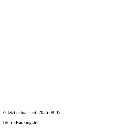
Wer ist stern?
Wie viele Follower hat stern auf TikTok?
Wie hoch ist die Engagement Rate von stern?
stern
Zuletzt aktualisiert:
2026-08-05
TikTokRanking
.de