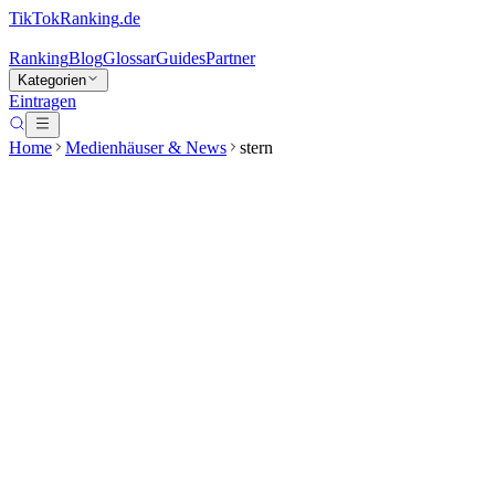
TikTokRanking
.de
Ranking
Blog
Glossar
Guides
Partner
Kategorien
Eintragen
Home
Medienhäuser & News
stern
stern