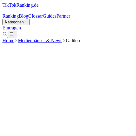
TikTokRanking
.de
Ranking
Blog
Glossar
Guides
Partner
Kategorien
Eintragen
Home
Medienhäuser & News
Galileo
Galileo