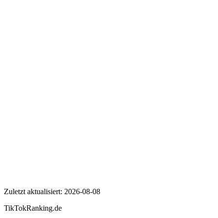
Wer ist Galileo?
Wie viele Follower hat Galileo auf TikTok?
Wie hoch ist die Engagement Rate von Galileo?
Galileo
Zuletzt aktualisiert:
2026-08-08
TikTokRanking
.de