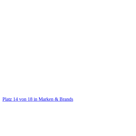
@
sparkasse
S wie Slay. Und wie Sparkasse.
Platz
14
von
18
in
Marken & Brands
Marken & Brands
Auf TikTok ansehen
Handle