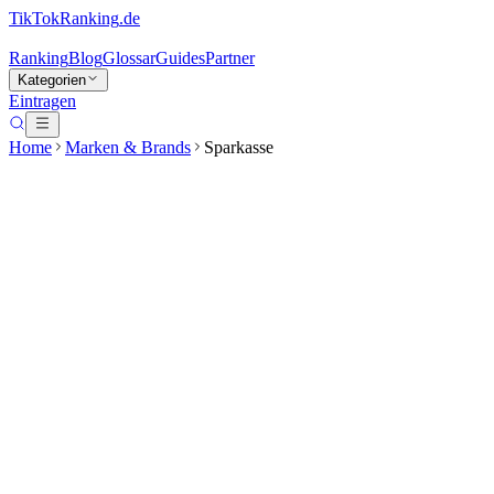
TikTokRanking
.de
Ranking
Blog
Glossar
Guides
Partner
Kategorien
Eintragen
Home
Marken & Brands
Sparkasse
Sparkasse