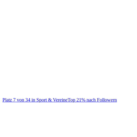
@
dfb
Offizieller TikTok-Kanal des Deutschen Fußball-Bundes
Platz
7
von
34
in
Sport & Vereine
Top
21
% nach Followern
Sport & Vereine
Auf TikTok ansehen
Handle