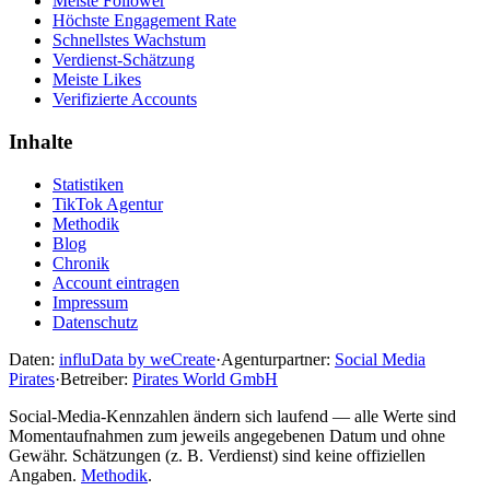
Meiste Follower
Höchste Engagement Rate
Schnellstes Wachstum
Verdienst-Schätzung
Meiste Likes
Verifizierte Accounts
Inhalte
Statistiken
TikTok Agentur
Methodik
Blog
Chronik
Account eintragen
Impressum
Datenschutz
Daten:
influData by weCreate
·
Agenturpartner:
Social Media
Pirates
·
Betreiber:
Pirates World GmbH
Social-Media-Kennzahlen ändern sich laufend — alle Werte sind
Momentaufnahmen zum jeweils angegebenen Datum und ohne
Gewähr. Schätzungen (z. B. Verdienst) sind keine offiziellen
Angaben.
Methodik
.