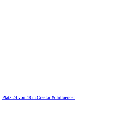
@
estefaniaelisa
🧚🏾Comedy&Lifestyle🧚🏾 IG: Estefaniaelisa Impressum ⬇️
Platz
24
von
48
in
Creator & Influencer
Creator & Influencer
Auf TikTok ansehen
Handle