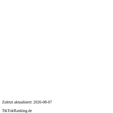
Wer ist Estefaniaelisa?
Wie viele Follower hat Estefaniaelisa auf TikTok?
Wie hoch ist die Engagement Rate von Estefaniaelisa?
Estefaniaelisa
Zuletzt aktualisiert:
2026-08-07
TikTokRanking
.de