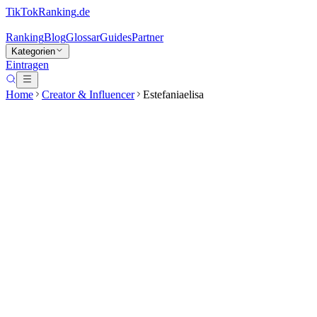
TikTokRanking
.de
Ranking
Blog
Glossar
Guides
Partner
Kategorien
Eintragen
Home
Creator & Influencer
Estefaniaelisa
Estefaniaelisa