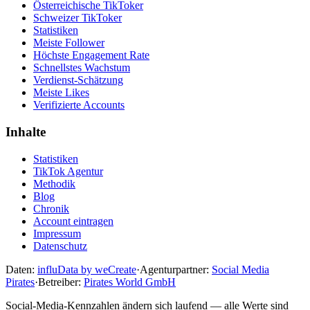
Österreichische TikToker
Schweizer TikToker
Statistiken
Meiste Follower
Höchste Engagement Rate
Schnellstes Wachstum
Verdienst-Schätzung
Meiste Likes
Verifizierte Accounts
Inhalte
Statistiken
TikTok Agentur
Methodik
Blog
Chronik
Account eintragen
Impressum
Datenschutz
Daten:
influData by weCreate
·
Agenturpartner:
Social Media
Pirates
·
Betreiber:
Pirates World GmbH
Social-Media-Kennzahlen ändern sich laufend — alle Werte sind