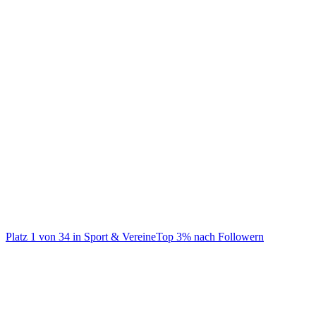
@
fcbayern
🔴 𝗢𝗿𝗶𝗴𝗶𝗻𝗮𝗹𝘀 𝘀𝗶𝗻𝗰𝗲 𝟭𝟵𝟬𝟬 ⚪️
Platz
1
von
34
in
Sport & Vereine
Top
3
% nach Followern
Sport & Vereine
Auf TikTok ansehen
Handle