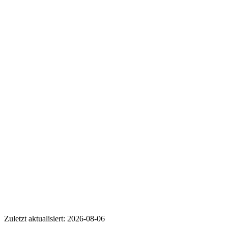
Wer ist FC Bayern?
Wie viele Follower hat FC Bayern auf TikTok?
Wie hoch ist die Engagement Rate von FC Bayern?
FC Bayern
Zuletzt aktualisiert:
2026-08-06