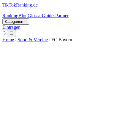
TikTokRanking
.de
Ranking
Blog
Glossar
Guides
Partner
Kategorien
Eintragen
Home
Sport & Vereine
FC Bayern
FC Bayern