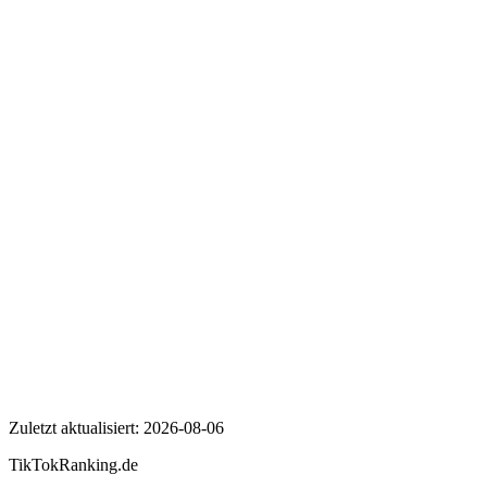
Wer ist flyinguwe?
Wie viele Follower hat flyinguwe auf TikTok?
Wie hoch ist die Engagement Rate von flyinguwe?
flyinguwe
Zuletzt aktualisiert:
2026-08-06
TikTokRanking
.de