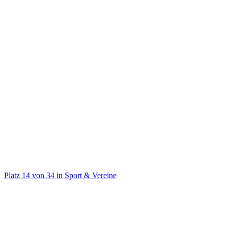
@
flyinguwe
▪️Flying Uwe Schüder • Meine Kleidung: @smilodox • Meine
Supplements: @NEOSUPPS
Platz
14
von
34
in
Sport & Vereine
Sport & Vereine
Auf TikTok ansehen