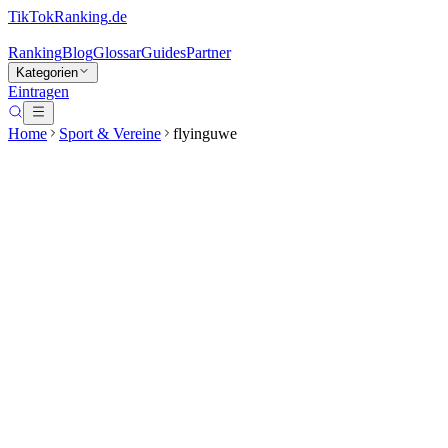
TikTokRanking
.de
Ranking
Blog
Glossar
Guides
Partner
Kategorien
Eintragen
Home
Sport & Vereine
flyinguwe
flyinguwe