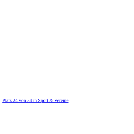
@
scfreiburg
Offizieller TikTok-Account des #scfreiburg! ⚪️🔴
Platz
24
von
34
in
Sport & Vereine
Sport & Vereine
Auf TikTok ansehen
Handle