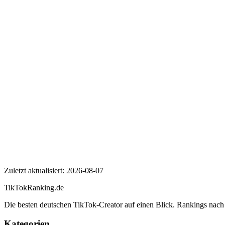
Wer ist SC Freiburg?
Wie viele Follower hat SC Freiburg auf TikTok?
Wie hoch ist die Engagement Rate von SC Freiburg?
SC Freiburg
Zuletzt aktualisiert:
2026-08-07
TikTokRanking
.de
Die besten deutschen TikTok-Creator auf einen Blick. Rankings nac
Kategorien