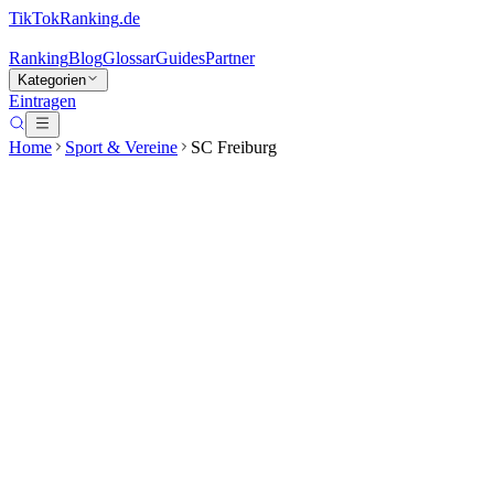
TikTokRanking
.de
Ranking
Blog
Glossar
Guides
Partner
Kategorien
Eintragen
Home
Sport & Vereine
SC Freiburg
SC Freiburg