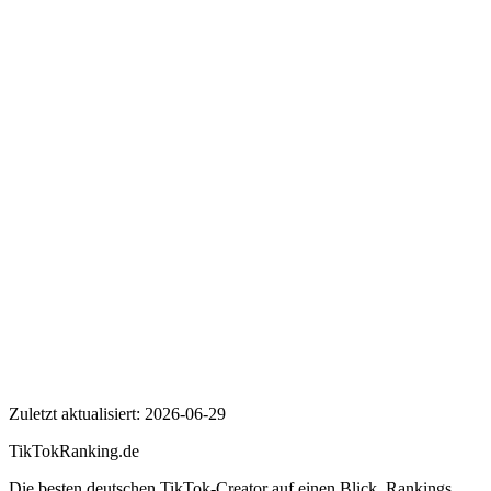
Wer ist Le.Engin?
Wie viele Follower hat Le.Engin auf TikTok?
Wie hoch ist die Engagement Rate von Le.Engin?
Le.Engin
Zuletzt aktualisiert:
2026-06-29
TikTokRanking
.de
Die besten deutschen TikTok-Creator auf einen Blick. Rankings