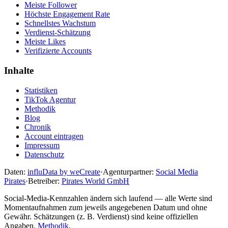
Meiste Follower
Höchste Engagement Rate
Schnellstes Wachstum
Verdienst-Schätzung
Meiste Likes
Verifizierte Accounts
Inhalte
Statistiken
TikTok Agentur
Methodik
Blog
Chronik
Account eintragen
Impressum
Datenschutz
Daten:
influData by weCreate
·
Agenturpartner:
Social Media
Pirates
·
Betreiber:
Pirates World GmbH
Social-Media-Kennzahlen ändern sich laufend — alle Werte sind
Momentaufnahmen zum jeweils angegebenen Datum und ohne
Gewähr. Schätzungen (z. B. Verdienst) sind keine offiziellen
Angaben.
Methodik
.