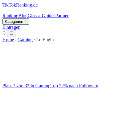
TikTokRanking
.de
Ranking
Blog
Glossar
Guides
Partner
Kategorien
Eintragen
Home
Gaming
Le.Engin
Le.Engin
@
le.engin
Platz
7
von
32
in
Gaming
Top
22
% nach Followern
Gaming
Auf TikTok ansehen
Handle
@
le.engin
Kategorie