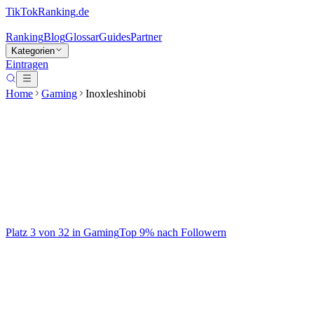
TikTokRanking
.de
Ranking
Blog
Glossar
Guides
Partner
Kategorien
Eintragen
Home
Gaming
Inoxleshinobi
Inoxleshinobi
@
inoxtag
Gaming Creator 🎮
Platz
3
von
32
in
Gaming
Top
9
% nach Followern
Gaming
Aktiv seit
2020
Regelmäßig
Auf TikTok ansehen
Handle