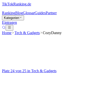
TikTokRanking
.de
Ranking
Blog
Glossar
Guides
Partner
Kategorien
Eintragen
Home
Tech & Gadgets
CozyDanny
CozyDanny
@
cozydanny0
Platz
24
von
25
in
Tech & Gadgets
Tech & Gadgets
Auf TikTok ansehen
Handle
@
cozydanny0
Kategorie