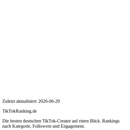
Wer ist CozyDanny?
Wie viele Follower hat CozyDanny auf TikTok?
Wie hoch ist die Engagement Rate von CozyDanny?
CozyDanny
Zuletzt aktualisiert:
2026-06-29
TikTokRanking
.de
Die besten deutschen TikTok-Creator auf einen Blick. Rankings
nach Kategorie, Followern und Engagement.