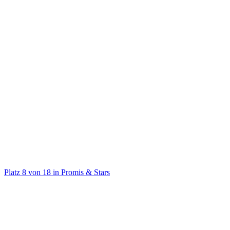
@
lukemockridgetv
Lukes Welt🌍 Mehr von Luke auf YouTube👇🏼
Platz
8
von
18
in
Promis & Stars
Promis & Stars
Auf TikTok ansehen
Handle