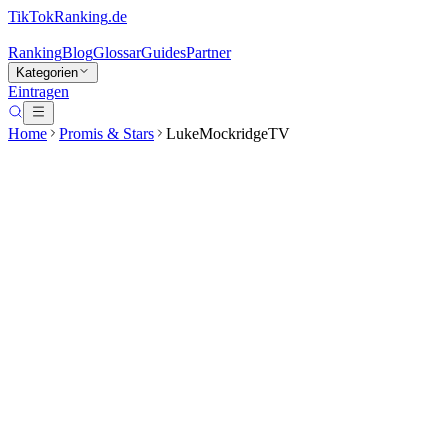
TikTokRanking
.de
Ranking
Blog
Glossar
Guides
Partner
Kategorien
Eintragen
Home
Promis & Stars
LukeMockridgeTV
LukeMockridgeTV