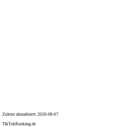
Wer ist LukeMockridgeTV?
Wie viele Follower hat LukeMockridgeTV auf TikTok?
Wie hoch ist die Engagement Rate von LukeMockridgeTV?
LukeMockridgeTV
Zuletzt aktualisiert:
2026-08-07
TikTokRanking
.de