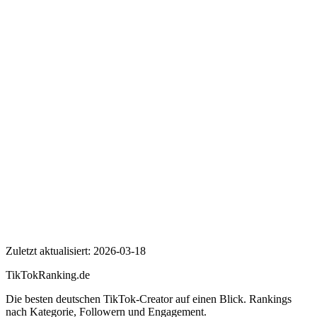
Wer ist Ryan?
Wie viele Follower hat Ryan auf TikTok?
Wie hoch ist die Engagement Rate von Ryan?
Ryan
Zuletzt aktualisiert:
2026-03-18
TikTokRanking
.de
Die besten deutschen TikTok-Creator auf einen Blick. Rankings
nach Kategorie, Followern und Engagement.