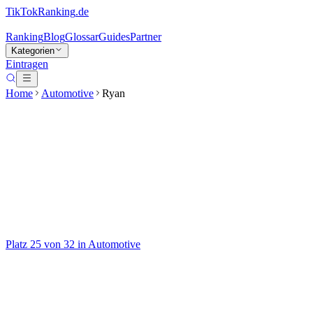
TikTokRanking
.de
Ranking
Blog
Glossar
Guides
Partner
Kategorien
Eintragen
Home
Automotive
Ryan
Ryan
@
racingryan05
Racing Content 🏎️🇩🇪
Automotive
Aktiv seit
2021
Mehrmals wöchentlich
Auf TikTok
Platz
25
von
32
in
Automotive
ansehen