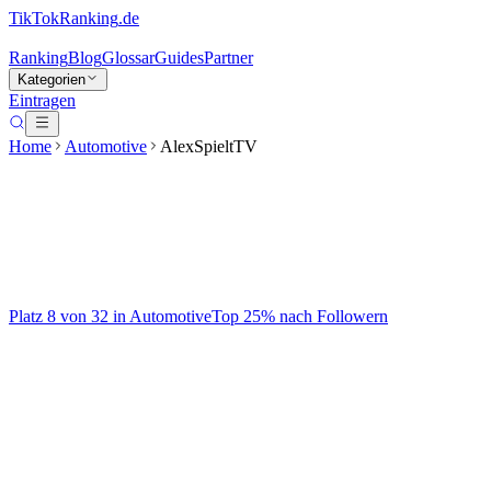
TikTokRanking
.de
Ranking
Blog
Glossar
Guides
Partner
Kategorien
Eintragen
Home
Automotive
AlexSpieltTV
AlexSpieltTV
@
alex.spielttv
Platz
8
von
32
in
Automotive
Top
25
% nach Followern
Automotive
Auf TikTok ansehen
Handle
@
alex.spielttv
Kategorie