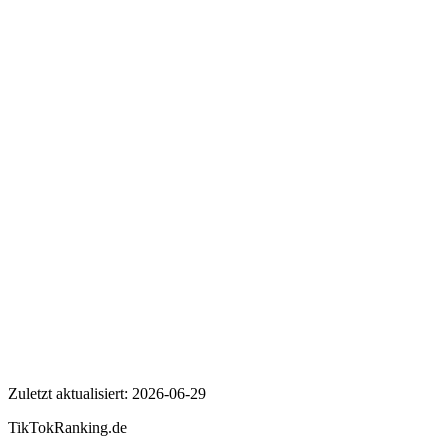
Wer ist AlexSpieltTV?
Wie viele Follower hat AlexSpieltTV auf TikTok?
Wie hoch ist die Engagement Rate von AlexSpieltTV?
AlexSpieltTV
Zuletzt aktualisiert:
2026-06-29
TikTokRanking
.de