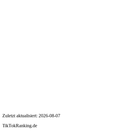
Wer ist noelgoescrazy?
Wie viele Follower hat noelgoescrazy auf TikTok?
Wie hoch ist die Engagement Rate von noelgoescrazy?
noelgoescrazy
Zuletzt aktualisiert:
2026-08-07
TikTokRanking
.de