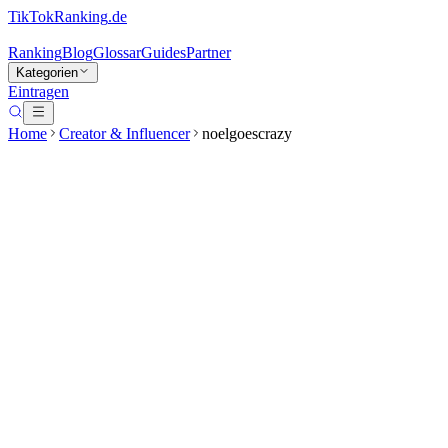
TikTokRanking
.de
Ranking
Blog
Glossar
Guides
Partner
Kategorien
Eintragen
Home
Creator & Influencer
noelgoescrazy
noelgoescrazy