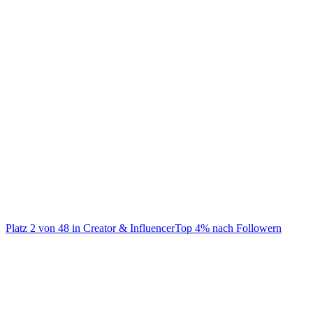
@
noelgoescrazy
God first team@noel-robinson.com
Platz
2
von
48
in
Creator & Influencer
Top
4
% nach Followern
Creator & Influencer
Auf TikTok ansehen
Handle