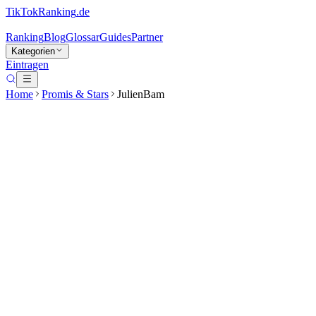
TikTokRanking
.de
Ranking
Blog
Glossar
Guides
Partner
Kategorien
Eintragen
Home
Promis & Stars
JulienBam
JulienBam