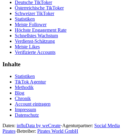
Deutsche TikToker
Österreichische TikToker
Schweizer TikToker
Statistiken
Meiste Follower
Höchste Engagement Rate
Schnellstes Wachstum
Verdienst-Schätzung
Meiste Likes
Verifizierte Accounts
Inhalte
Statistiken
TikTok Agentur
Methodik
Blog
Chronik
Account eintragen
Impressum
Datenschutz
Daten:
influData by weCreate
·
Agenturpartner:
Social Media
Pirates
·
Betreiber:
Pirates World GmbH