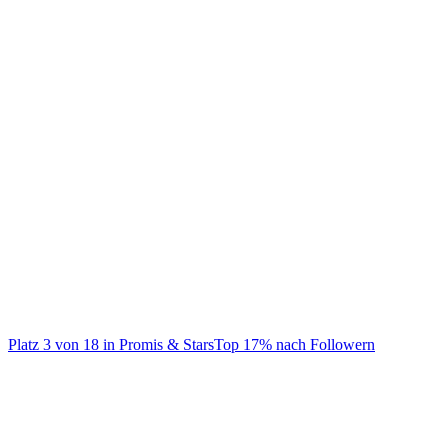
@
julienbam
Ich bin Ju (Halb Asiate) Business: mail@youmgmt.de Full Content
& Impressum:
Platz
3
von
18
in
Promis & Stars
Top
17
% nach Followern
Promis & Stars
Auf TikTok ansehen