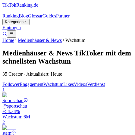
TikTokRanking
.de
Ranking
Blog
Glossar
Guides
Partner
Kategorien
Eintragen
Home
Medienhäuser & News
Wachstum
Medienhäuser & News
TikToker
mit dem
schnellsten Wachstum
35
Creator · Aktualisiert: Heute
Follower
Engagement
Wachstum
Likes
Videos
Verdienst
1
Sportschau
@
sportschau
+54.34%
Wachstum 6M
2
stern