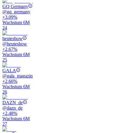
GQ Germany
@
gq_germany
+3.09%
Wachstum 6M
24
heuteshow
@
heuteshow
+2.67%
Wachstum 6M
25
GALA
@
gala_magazin
+2.66%
Wachstum 6M
26
DAZN_de
@
dazn_de
+2.48%
Wachstum 6M
27