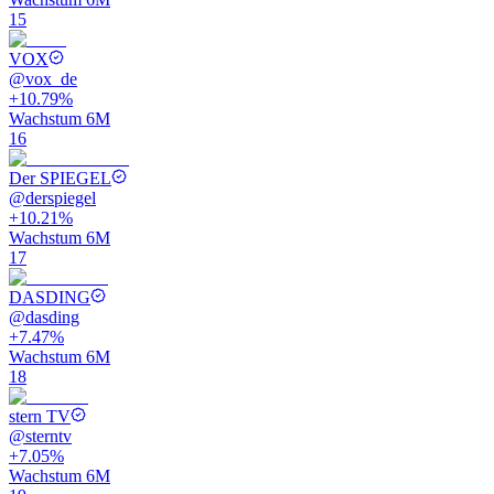
15
VOX
@
vox_de
+10.79%
Wachstum 6M
16
Der SPIEGEL
@
derspiegel
+10.21%
Wachstum 6M
17
DASDING
@
dasding
+7.47%
Wachstum 6M
18
stern TV
@
sterntv
+7.05%
Wachstum 6M