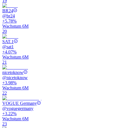
19
BR24
@
br24
+5.78%
Wachstum 6M
20
SAT.1
@
sat1
+4.07%
Wachstum 6M
21
nicetoknow
@
nicetoknow
+3.98%
Wachstum 6M
22
VOGUE Germany
@
voguegermany
+3.22%
Wachstum 6M
23