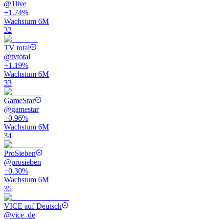
@
1live
+1.74%
Wachstum 6M
32
TV total
@
tvtotal
+1.19%
Wachstum 6M
33
GameStar
@
gamestar
+0.96%
Wachstum 6M
34
ProSieben
@
prosieben
+0.30%
Wachstum 6M
35
VICE auf Deutsch
@
vice_de