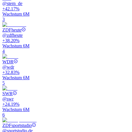
@
stern_de
+42.17%
Wachstum 6M
3
ZDFheute
@
zdfheute
+38.20%
Wachstum 6M
4
WDR
@
wdr
+32.83%
Wachstum 6M
5
SWR
@
swr
+24.19%
Wachstum 6M
6
ZDFsportstudio
@
sportstudio.de