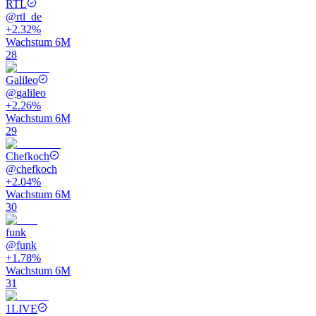
RTL
@
rtl_de
+2.32%
Wachstum 6M
28
Galileo
@
galileo
+2.26%
Wachstum 6M
29
Chefkoch
@
chefkoch
+2.04%
Wachstum 6M
30
funk
@
funk
+1.78%
Wachstum 6M
31
1LIVE