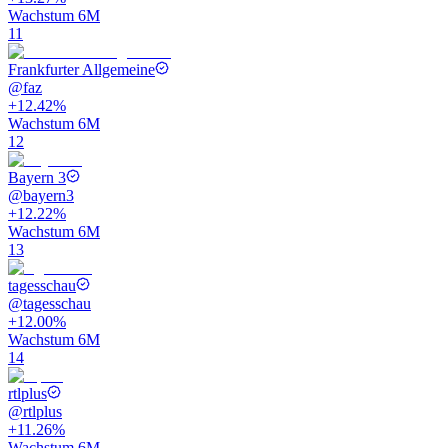
Wachstum 6M
11
Frankfurter Allgemeine
@
faz
+12.42%
Wachstum 6M
12
Bayern 3
@
bayern3
+12.22%
Wachstum 6M
13
tagesschau
@
tagesschau
+12.00%
Wachstum 6M
14
rtlplus
@
rtlplus
+11.26%
Wachstum 6M