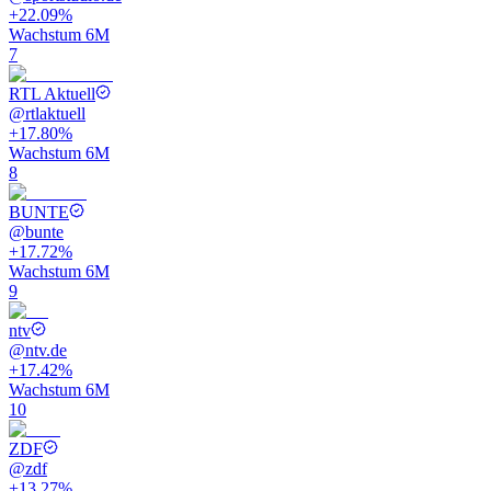
+22.09%
Wachstum 6M
7
RTL Aktuell
@
rtlaktuell
+17.80%
Wachstum 6M
8
BUNTE
@
bunte
+17.72%
Wachstum 6M
9
ntv
@
ntv.de
+17.42%
Wachstum 6M
10
ZDF
@
zdf
+13.27%