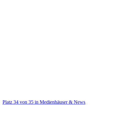
@
vice_de
VICE auf Deutsch
Platz
34
von
35
in
Medienhäuser & News
Medienhäuser & News
Auf TikTok ansehen
Handle