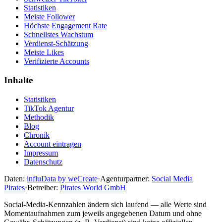
Statistiken
Meiste Follower
Höchste Engagement Rate
Schnellstes Wachstum
Verdienst-Schätzung
Meiste Likes
Verifizierte Accounts
Inhalte
Statistiken
TikTok Agentur
Methodik
Blog
Chronik
Account eintragen
Impressum
Datenschutz
Daten:
influData by weCreate
·
Agenturpartner:
Social Media
Pirates
·
Betreiber:
Pirates World GmbH
Social-Media-Kennzahlen ändern sich laufend — alle Werte sind
Momentaufnahmen zum jeweils angegebenen Datum und ohne