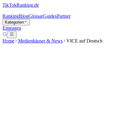
TikTokRanking
.de
Ranking
Blog
Glossar
Guides
Partner
Kategorien
Eintragen
Home
Medienhäuser & News
VICE auf Deutsch
VICE auf Deutsch