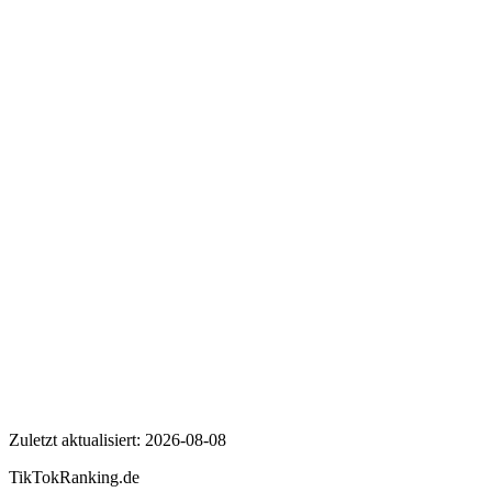
Wer ist VICE auf Deutsch?
Wie viele Follower hat VICE auf Deutsch auf TikTok?
Wie hoch ist die Engagement Rate von VICE auf Deutsch?
VICE auf Deutsch
Zuletzt aktualisiert:
2026-08-08
TikTokRanking
.de