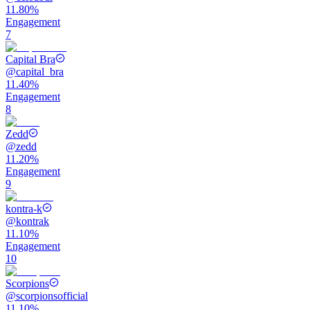
11.80%
Engagement
7
Capital Bra
@
capital_bra
11.40%
Engagement
8
Zedd
@
zedd
11.20%
Engagement
9
kontra-k
@
kontrak
11.10%
Engagement
10
Scorpions
@
scorpionsofficial
11.10%