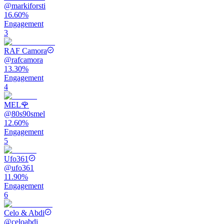
@
markiforsti
16.60%
Engagement
3
RAF Camora
@
rafcamora
13.30%
Engagement
4
MEL🌹
@
80s90smel
12.60%
Engagement
5
Ufo361
@
ufo361
11.90%
Engagement
6
Celo & Abdi
@
celoabdi