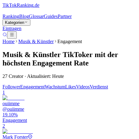
TikTokRanking
.de
Ranking
Blog
Glossar
Guides
Partner
Kategorien
Eintragen
Home
Musik & Künstler
Engagement
Musik & Künstler
TikToker
mit der
höchsten Engagement Rate
27
Creator · Aktualisiert: Heute
Follower
Engagement
Wachstum
Likes
Videos
Verdienst
1
ouiimme
@
ouiimme
19.10%
Engagement
2
Mark Forster