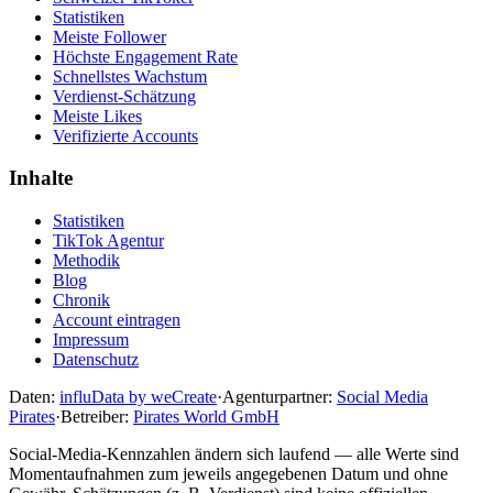
Statistiken
Meiste Follower
Höchste Engagement Rate
Schnellstes Wachstum
Verdienst-Schätzung
Meiste Likes
Verifizierte Accounts
Inhalte
Statistiken
TikTok Agentur
Methodik
Blog
Chronik
Account eintragen
Impressum
Datenschutz
Daten:
influData by weCreate
·
Agenturpartner:
Social Media
Pirates
·
Betreiber:
Pirates World GmbH
Social-Media-Kennzahlen ändern sich laufend — alle Werte sind
Momentaufnahmen zum jeweils angegebenen Datum und ohne