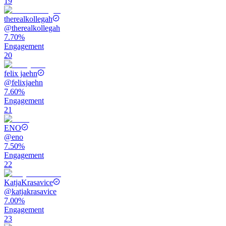
19
therealkollegah
@
therealkollegah
7.70%
Engagement
20
felix jaehn
@
felixjaehn
7.60%
Engagement
21
ENO
@
eno
7.50%
Engagement
22
KatjaKrasavice
@
katjakrasavice
7.00%
Engagement
23