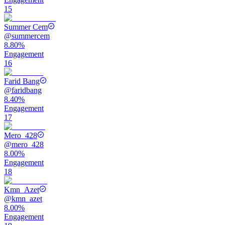
15
Summer Cem
@
summercem
8.80%
Engagement
16
Farid Bang
@
faridbang
8.40%
Engagement
17
Mero_428
@
mero_428
8.00%
Engagement
18
Kmn_Azet
@
kmn_azet
8.00%
Engagement