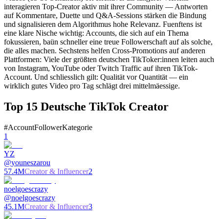
interagieren Top-Creator aktiv mit ihrer Community — Antworten
auf Kommentare, Duette und Q&A-Sessions stärken die Bindung
und signalisieren dem Algorithmus hohe Relevanz. Fuenftens ist
eine klare Nische wichtig: Accounts, die sich auf ein Thema
fokussieren, baün schneller eine treue Followerschaft auf als solche,
die alles machen. Sechstens helfen Cross-Promotions auf anderen
Plattformen: Viele der größten deutschen TikToker:innen leiten auch
von Instagram, YouTube oder Twitch Traffic auf ihren TikTok-
Account. Und schliesslich gilt: Qualität vor Quantität — ein
wirklich gutes Video pro Tag schlägt drei mittelmäessige.
Top
15
Deutsche TikTok Creator
#
Account
Follower
Kategorie
1
YZ
@
youneszarou
57.4M
Creator & Influencer
2
noelgoescrazy
@
noelgoescrazy
45.1M
Creator & Influencer
3