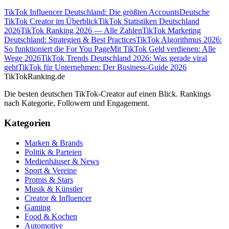
TikTok Influencer Deutschland: Die größten Accounts
Deutsche
TikTok Creator im Überblick
TikTok Statistiken Deutschland
2026
TikTok Ranking 2026 — Alle Zahlen
TikTok Marketing
Deutschland: Strategien & Best Practices
TikTok Algorithmus 2026:
So funktioniert die For You Page
Mit TikTok Geld verdienen: Alle
Wege 2026
TikTok Trends Deutschland 2026: Was gerade viral
geht
TikTok für Unternehmen: Der Business-Guide 2026
TikTokRanking
.de
Die besten deutschen TikTok-Creator auf einen Blick. Rankings
nach Kategorie, Followern und Engagement.
Kategorien
Marken & Brands
Politik & Parteien
Medienhäuser & News
Sport & Vereine
Promis & Stars
Musik & Künstler
Creator & Influencer
Gaming
Food & Kochen
Automotive