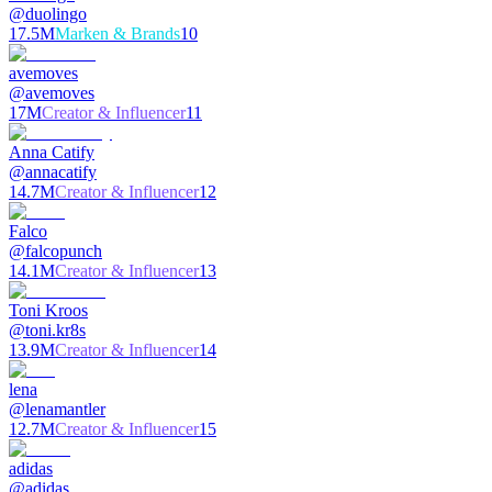
@
duolingo
17.5M
Marken & Brands
10
avemoves
@
avemoves
17M
Creator & Influencer
11
Anna Catify
@
annacatify
14.7M
Creator & Influencer
12
Falco
@
falcopunch
14.1M
Creator & Influencer
13
Toni Kroos
@
toni.kr8s
13.9M
Creator & Influencer
14
lena
@
lenamantler
12.7M
Creator & Influencer
15
adidas
@
adidas