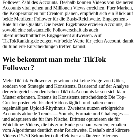
Follower-Zahl des Accounts. Deshalb können Videos von kleineren
Accounts viral gehen und Millionen Views erreichen. Fuer Marken,
die Kooperationen mit Creatorn planen, empfiehlt sich ein Blick auf
beide Metriken: Follower für die Basis-Reichweite, Engagement-
Rate für die Qualität. Die besten Ergebnisse erzielen Accounts, die
sowohl eine substanzielle Followerschaft als auch
überdurchschnittliches Engagement aufweisen. Auf
TikTokRanking.de zeigen wir beide Werte für jeden Account, damit
du fundierte Entscheidungen treffen kannst.
Wie bekommt man mehr TikTok
Follower?
Mehr TikTok Follower zu gewinnen ist keine Frage von Glück,
sondern von Strategie und Konsistenz. Basierend auf der Analyse
der erfolgreichsten deutschen TikTok-Accounts lassen sich klare
Muster erkennen. Erstens ist Konsistenz entscheidend: Die Top-
Creator posten ein bis drei Videos täglich und halten einen
regelmäßigen Upload-Rhythmus. Zweitens nutzen erfolgreiche
Accounts aktuelle Trends — Sounds, Formate und Challenges —
und adaptieren sie für ihre Nische. Drittens optimieren sie für
Watchtime: Videos, die bis zum Ende geschaut werden, erhalten
vom Algorithmus deutlich mehr Reichweite. Deshalb sind kürzere
Videos (15-30 Sekunden) oft effektiver als längere. Viertens