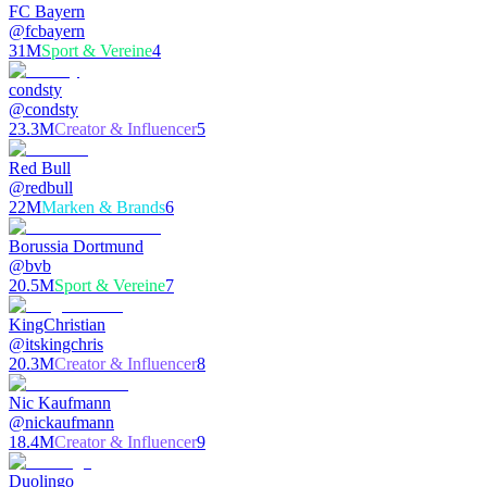
FC Bayern
@
fcbayern
31M
Sport & Vereine
4
condsty
@
condsty
23.3M
Creator & Influencer
5
Red Bull
@
redbull
22M
Marken & Brands
6
Borussia Dortmund
@
bvb
20.5M
Sport & Vereine
7
KingChristian
@
itskingchris
20.3M
Creator & Influencer
8
Nic Kaufmann
@
nickaufmann
18.4M
Creator & Influencer
9
Duolingo