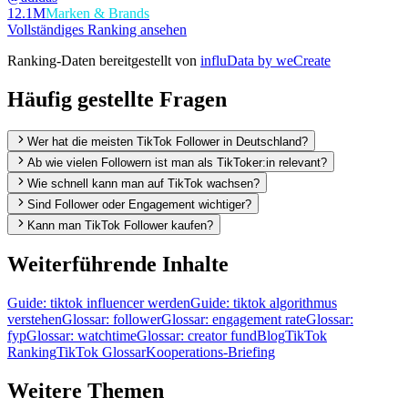
12.1M
Marken & Brands
Vollständiges Ranking ansehen
Ranking-Daten bereitgestellt von
influData by weCreate
Häufig gestellte Fragen
Wer hat die meisten TikTok Follower in Deutschland?
Ab wie vielen Followern ist man als TikToker:in relevant?
Wie schnell kann man auf TikTok wachsen?
Sind Follower oder Engagement wichtiger?
Kann man TikTok Follower kaufen?
Weiterführende Inhalte
Guide:
tiktok influencer werden
Guide:
tiktok algorithmus
verstehen
Glossar:
follower
Glossar:
engagement rate
Glossar:
fyp
Glossar:
watchtime
Glossar:
creator fund
Blog
TikTok
Ranking
TikTok Glossar
Kooperations-Briefing
Weitere Themen