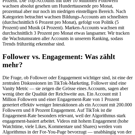
Prozent. Die Top-Accounts mit über 10 Millionen Followern
wachsen absolut gesehen um Hunderttausende pro Monat,
prozentual aber nur noch im niedrigen einstelligen Bereich. Nach
Kategorien betrachtet wachsen Bildungs-Accounts am schnellsten
(durchschnittlich 6 Prozent pro Monat), gefolgt von Politik (5
Prozent) und Musik (4 Prozent). Marken-Accounts wachsen mit
durchschnittlich 3 Prozent pro Monat etwas langsamer. Wir tracken
die Wachstumsraten aller Accounts in unserem Ranking, sodass
Trends frühzeitig erkennbar sind.
Follower vs. Engagement: Was zählt
mehr?
Die Frage, ob Follower oder Engagement wichtiger sind, ist eine der
zentralen Diskussionen im TikTok-Marketing. Follower sind eine
Vanity Metric — sie zeigen die Grösse eines Accounts, sagen aber
wenig über die Qualität der Reichweite aus. Ein Account mit 1
Million Followern und einer Engagement-Rate von 1 Prozent
generiert effektiv weniger Interaktionen als ein Account mit 200.000
Followern und 8 Prozent Engagement. Auf TikTok ist die
Engagement-Rate besonders relevant, weil der Algorithmus stark
engagement-basiert arbeitet. Videos mit hohem Engagement (hohe
Watchtime, viele Likes, Kommentare und Shares) werden vom
Algorithmus in der For-You-Page bevorzugt — unabhängig von der