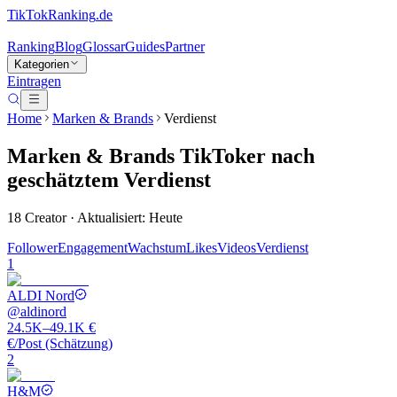
TikTokRanking
.de
Ranking
Blog
Glossar
Guides
Partner
Kategorien
Eintragen
Home
Marken & Brands
Verdienst
Marken & Brands
TikToker
nach
geschätztem Verdienst
18
Creator · Aktualisiert: Heute
Follower
Engagement
Wachstum
Likes
Videos
Verdienst
1
ALDI Nord
@
aldinord
24.5K–49.1K €
€/Post (Schätzung)
2
H&M