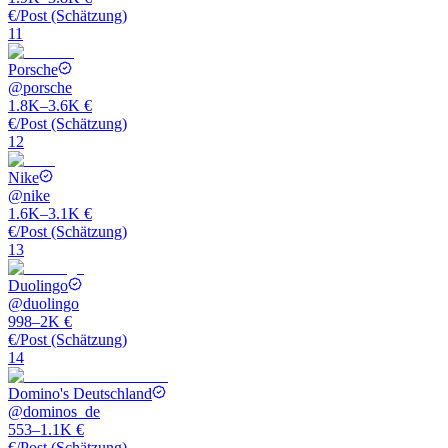
€/Post (Schätzung)
11
Porsche
@
porsche
1.8K–3.6K €
€/Post (Schätzung)
12
Nike
@
nike
1.6K–3.1K €
€/Post (Schätzung)
13
Duolingo
@
duolingo
998–2K €
€/Post (Schätzung)
14
Domino's Deutschland
@
dominos_de
553–1.1K €
€/Post (Schätzung)