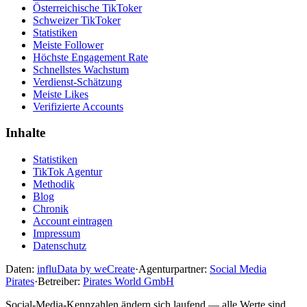
Österreichische TikToker
Schweizer TikToker
Statistiken
Meiste Follower
Höchste Engagement Rate
Schnellstes Wachstum
Verdienst-Schätzung
Meiste Likes
Verifizierte Accounts
Inhalte
Statistiken
TikTok Agentur
Methodik
Blog
Chronik
Account eintragen
Impressum
Datenschutz
Daten:
influData by weCreate
·
Agenturpartner:
Social Media
Pirates
·
Betreiber:
Pirates World GmbH
Social-Media-Kennzahlen ändern sich laufend — alle Werte sind