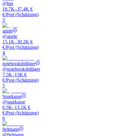
@
hm
18.7K–37.4K €
€/Post (Schätzung)
3
apple
@
apple
15.1K–30.2K €
€/Post (Schätzung)
4
notebooksbilliger
@
notebooksbilliger
7.5K–15K €
€/Post (Schätzung)
5
Sparkasse
@
sparkasse
6.5K–13.1K €
€/Post (Schätzung)
6
fielmann
@
fielmann