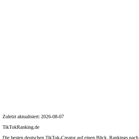
Wer ist apple?
Wie viele Follower hat apple auf TikTok?
Wie hoch ist die Engagement Rate von apple?
apple
Zuletzt aktualisiert:
2026-08-07
TikTokRanking
.de
Die besten deutschen TikTok-Creator auf einen Blick. Rankings nac