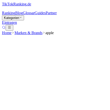
TikTokRanking
.de
Ranking
Blog
Glossar
Guides
Partner
Kategorien
Eintragen
Home
Marken & Brands
apple
apple