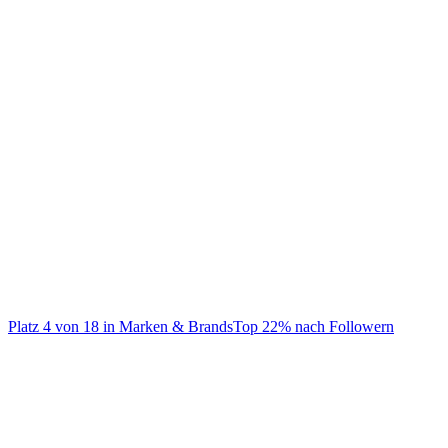
@
apple
Welcome to the dança
Platz
4
von
18
in
Marken & Brands
Top
22
% nach Followern
Marken & Brands
Auf TikTok ansehen
Handle