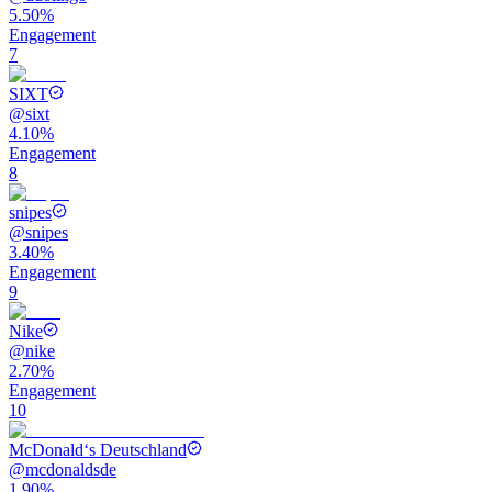
5.50%
Engagement
7
SIXT
@
sixt
4.10%
Engagement
8
snipes
@
snipes
3.40%
Engagement
9
Nike
@
nike
2.70%
Engagement
10
McDonald‘s Deutschland
@
mcdonaldsde
1.90%