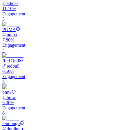
@
adidas
11.10%
Engagement
3
PUMA
@
puma
7.80%
Engagement
4
Red Bull
@
redbull
6.50%
Engagement
5
bmw
@
bmw
6.30%
Engagement
6
Duolingo
@
duolingo