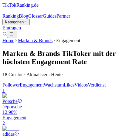
TikTokRanking
.de
Ranking
Blog
Glossar
Guides
Partner
Kategorien
Eintragen
Home
Marken & Brands
Engagement
Marken & Brands
TikToker
mit der
höchsten Engagement Rate
18
Creator · Aktualisiert: Heute
Follower
Engagement
Wachstum
Likes
Videos
Verdienst
1
Porsche
@
porsche
12.90%
Engagement
2
adidas