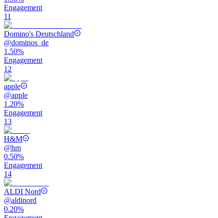
Engagement
11
Domino's Deutschland
@
dominos_de
1.50%
Engagement
12
apple
@
apple
1.20%
Engagement
13
H&M
@
hm
0.50%
Engagement
14
ALDI Nord
@
aldinord
0.20%
Engagement