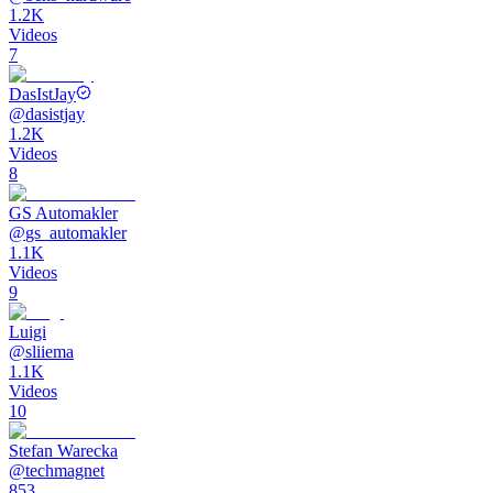
1.2K
Videos
7
DasIstJay
@
dasistjay
1.2K
Videos
8
GS Automakler
@
gs_automakler
1.1K
Videos
9
Luigi
@
sliiema
1.1K
Videos
10
Stefan Warecka
@
techmagnet
853