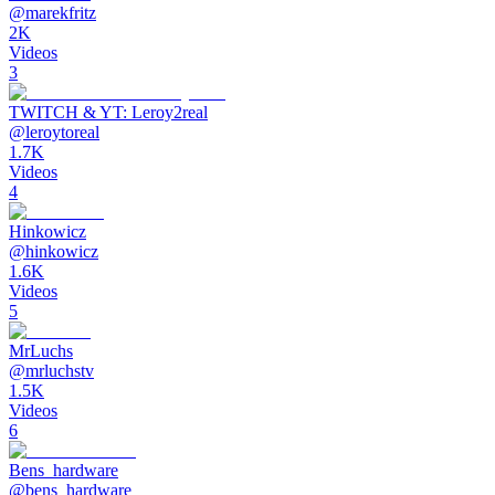
@
marekfritz
2K
Videos
3
TWITCH & YT: Leroy2real
@
leroytoreal
1.7K
Videos
4
Hinkowicz
@
hinkowicz
1.6K
Videos
5
MrLuchs
@
mrluchstv
1.5K
Videos
6
Bens_hardware
@
bens_hardware