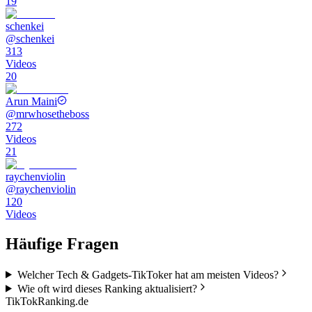
19
schenkei
@
schenkei
313
Videos
20
Arun Maini
@
mrwhosetheboss
272
Videos
21
raychenviolin
@
raychenviolin
120
Videos
Häufige Fragen
Welcher Tech & Gadgets-TikToker hat am meisten Videos?
Wie oft wird dieses Ranking aktualisiert?
TikTokRanking
.de