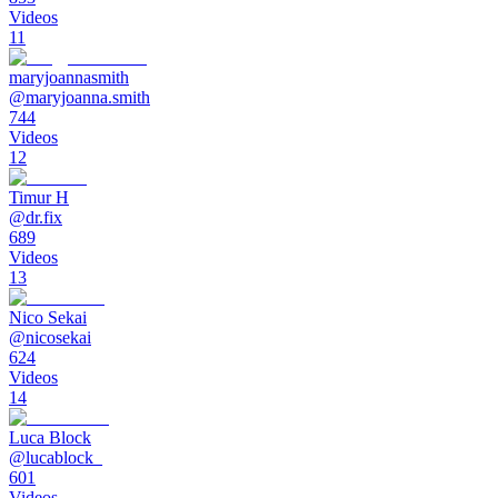
Videos
11
maryjoannasmith
@
maryjoanna.smith
744
Videos
12
Timur H
@
dr.fix
689
Videos
13
Nico Sekai
@
nicosekai
624
Videos
14
Luca Block
@
lucablock_
601
Videos