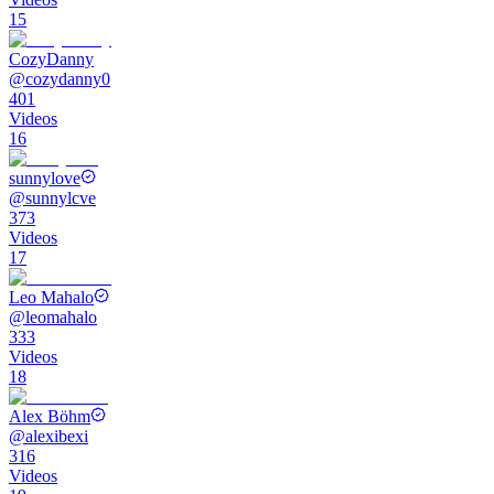
15
CozyDanny
@
cozydanny0
401
Videos
16
sunnylove
@
sunnylcve
373
Videos
17
Leo Mahalo
@
leomahalo
333
Videos
18
Alex Böhm
@
alexibexi
316
Videos