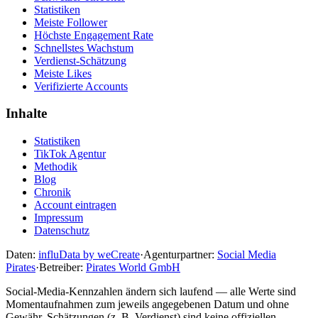
Statistiken
Meiste Follower
Höchste Engagement Rate
Schnellstes Wachstum
Verdienst-Schätzung
Meiste Likes
Verifizierte Accounts
Inhalte
Statistiken
TikTok Agentur
Methodik
Blog
Chronik
Account eintragen
Impressum
Datenschutz
Daten:
influData by weCreate
·
Agenturpartner:
Social Media
Pirates
·
Betreiber:
Pirates World GmbH
Social-Media-Kennzahlen ändern sich laufend — alle Werte sind
Momentaufnahmen zum jeweils angegebenen Datum und ohne
Gewähr. Schätzungen (z. B. Verdienst) sind keine offiziellen