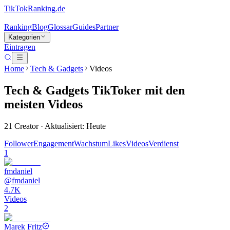
TikTokRanking
.de
Ranking
Blog
Glossar
Guides
Partner
Kategorien
Eintragen
Home
Tech & Gadgets
Videos
Tech & Gadgets
TikToker
mit den
meisten Videos
21
Creator · Aktualisiert: Heute
Follower
Engagement
Wachstum
Likes
Videos
Verdienst
1
fmdaniel
@
fmdaniel
4.7K
Videos
2
Marek Fritz