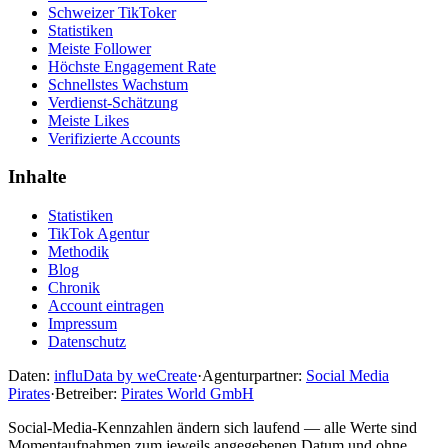
Schweizer TikToker
Statistiken
Meiste Follower
Höchste Engagement Rate
Schnellstes Wachstum
Verdienst-Schätzung
Meiste Likes
Verifizierte Accounts
Inhalte
Statistiken
TikTok Agentur
Methodik
Blog
Chronik
Account eintragen
Impressum
Datenschutz
Daten:
influData by weCreate
·
Agenturpartner:
Social Media
Pirates
·
Betreiber:
Pirates World GmbH
Social-Media-Kennzahlen ändern sich laufend — alle Werte sind
Momentaufnahmen zum jeweils angegebenen Datum und ohne