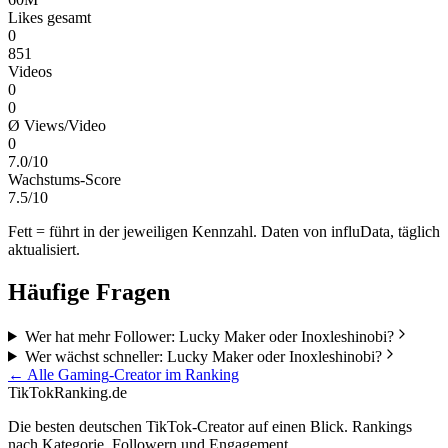
Likes gesamt
0
851
Videos
0
0
Ø Views/Video
0
7.0/10
Wachstums-Score
7.5/10
Fett = führt in der jeweiligen Kennzahl. Daten von influData, täglich
aktualisiert.
Häufige Fragen
Wer hat mehr Follower: Lucky Maker oder Inoxleshinobi?
Wer wächst schneller: Lucky Maker oder Inoxleshinobi?
← Alle
Gaming
-Creator im Ranking
TikTokRanking
.de
Die besten deutschen TikTok-Creator auf einen Blick. Rankings
nach Kategorie, Followern und Engagement.