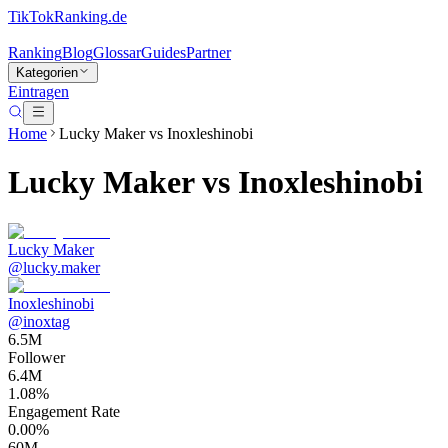
TikTokRanking
.de
Ranking
Blog
Glossar
Guides
Partner
Kategorien
Eintragen
Home
Lucky Maker
vs
Inoxleshinobi
Lucky Maker
vs
Inoxleshinobi
Lucky Maker
@
lucky.maker
Inoxleshinobi
@
inoxtag
6.5M
Follower
6.4M
1.08%
Engagement Rate
0.00%
60M