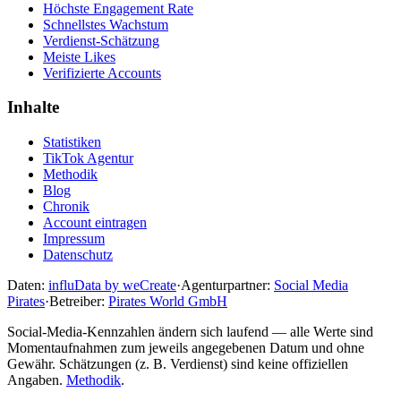
Höchste Engagement Rate
Schnellstes Wachstum
Verdienst-Schätzung
Meiste Likes
Verifizierte Accounts
Inhalte
Statistiken
TikTok Agentur
Methodik
Blog
Chronik
Account eintragen
Impressum
Datenschutz
Daten:
influData by weCreate
·
Agenturpartner:
Social Media
Pirates
·
Betreiber:
Pirates World GmbH
Social-Media-Kennzahlen ändern sich laufend — alle Werte sind
Momentaufnahmen zum jeweils angegebenen Datum und ohne
Gewähr. Schätzungen (z. B. Verdienst) sind keine offiziellen
Angaben.
Methodik
.