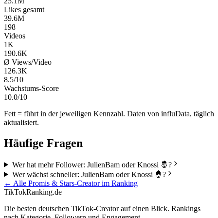
25.1M
Likes gesamt
39.6M
198
Videos
1K
190.6K
Ø Views/Video
126.3K
8.5/10
Wachstums-Score
10.0/10
Fett = führt in der jeweiligen Kennzahl. Daten von influData, täglich
aktualisiert.
Häufige Fragen
Wer hat mehr Follower: JulienBam oder Knossi 🤴?
Wer wächst schneller: JulienBam oder Knossi 🤴?
← Alle
Promis & Stars
-Creator im Ranking
TikTokRanking
.de
Die besten deutschen TikTok-Creator auf einen Blick. Rankings
nach Kategorie, Followern und Engagement.