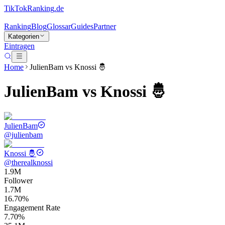
TikTokRanking
.de
Ranking
Blog
Glossar
Guides
Partner
Kategorien
Eintragen
Home
JulienBam
vs
Knossi 🤴
JulienBam
vs
Knossi 🤴
JulienBam
@
julienbam
Knossi 🤴
@
therealknossi
1.9M
Follower
1.7M
16.70%
Engagement Rate
7.70%