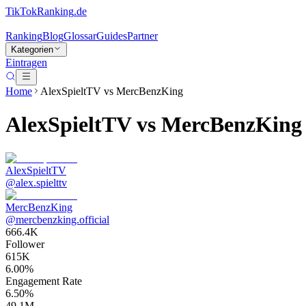
TikTokRanking
.de
Ranking
Blog
Glossar
Guides
Partner
Kategorien
Eintragen
Home
AlexSpieltTV
vs
MercBenzKing
AlexSpieltTV
vs
MercBenzKing
AlexSpieltTV
@
alex.spielttv
MercBenzKing
@
mercbenzking.official
666.4K
Follower
615K
6.00%
Engagement Rate
6.50%
49.1M