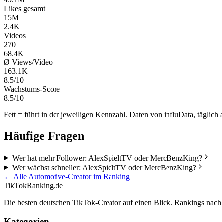
Likes gesamt
15M
2.4K
Videos
270
68.4K
Ø Views/Video
163.1K
8.5/10
Wachstums-Score
8.5/10
Fett = führt in der jeweiligen Kennzahl. Daten von influData, täglich a
Häufige Fragen
Wer hat mehr Follower: AlexSpieltTV oder MercBenzKing?
Wer wächst schneller: AlexSpieltTV oder MercBenzKing?
← Alle
Automotive
-Creator im Ranking
TikTokRanking
.de
Die besten deutschen TikTok-Creator auf einen Blick. Rankings nac
Kategorien