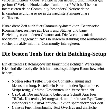
veroeffentlichten Videos. Welche haben ueberdurchschnittlich gut
performt? Welche Hooks haben funktioniert? Welche Themen
interessieren deine Community besonders? Notiere deine
Erkenntnisse und lasse sie in die naechste Planungsphase
einfliessen.
Nutze diese Zeit auch fuer Community-Interaktion. Beantworte
Kommentare, reagiere auf Duets und Stitches und baue
Beziehungen zu anderen Creatorn auf. Die Accounts mit den
hoechsten Engagement Rates in unserem Ranking sind ausnahmslos
solche, die aktiv mit ihrer Community interagieren.
Die besten Tools fuer dein Batching-Setup
Ein effizientes Batching-System braucht die richtigen Werkzeuge.
Hier sind die Tools, die sich im deutschsprachigen Raum bewaehrt
haben:
Notion oder Trello:
Fuer die Content-Planung und
Ideensammlung. Erstelle ein Board mit den Spalten Idee,
Skript fertig, Gefilmt, Geschnitten und Veroeffentlicht.
CapCut:
Die mit Abstand beliebteste Schnitt-App fuer
TikTok. Kostenlos, leistungsstark und direkt von ByteDance.
Besonders die Auto-Caption-Funktion spart enorm viel Zeit.
Canva:
Fuer Thumbnails, Text-Overlays und grafische