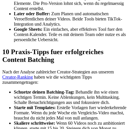
Elemente. Die Pro-Version lohnt sich, wenn du regelmaessig
Content erstellst.
Later oder Buffer:
Zum Planen und automatischen
Veroeffentlichen deiner Videos. Beide Tools bieten TikTok-
Integration und Analytics.
Google Sheets:
Ein einfaches, aber effektives Tool fuer den
Content-Kalender. Teile es mit deinem Team oder nutze es als
persoenliche Uebersicht.
10 Praxis-Tipps fuer erfolgreiches
Content Batching
Nach der Analyse zahlreicher Creator-Strategien aus unserem
Creator-Ranking
haben wir die wichtigsten Tipps
zusammengetragen:
Schuetze deinen Batching-Tag:
Behandle ihn wie einen
wichtigen Termin. Keine Ablenkungen, kein Multitasking.
Schalte Benachrichtigungen aus und fokussiere dich.
Starte mit Templates:
Erstelle Vorlagen fuer wiederkehrende
Formate. Wenn du jede Woche ein Vergleichs-Video machst,
brauchst du nicht jedes Mal von null anfangen.
Skaliere schrittweise:
Wenn 60 Videos noch zu ambitioniert
klingen, starte mit 15 bis 20. Steigere dich von Monat zu