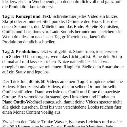
idealerweise am Wochenende, an denen du dich voll und ganz auf
die Produktion konzentrierst.
Tag 1: Konzept und Text.
Schreibe fuer jedes Video ein kurzes
Skript oder zumindest Stichpunkte. Definiere den Hook fuer die
ersten Sekunden, den Mittelteil und das Ende. Bereite Requisiten,
Outfits und Locations vor. Lade Sounds herunter und speichere sie.
Wenn du alles am naechsten Tag griffbereit hast, laeuft die
Produktion deutlich schneller.
Tag 2: Produktion.
Jetzt wird gefilmt. Starte frueh, idealerweise
um 8 oder 9 Uhr morgens, wenn das Licht gut ist. Baue dein Setup
einmal auf und lasse es stehen. Nutze natuerliches Licht wo
moeglich und ergaenze mit einem Ringlicht. Stelle dein Smartphone
auf ein Stativ und lege los.
Der Trick fuer 40 bis 60 Videos an einem Tag: Gruppiere aehnliche
Videos. Filme zuerst alle Videos, die am selben Ort und im selben
Outfit stattfinden. Dann wechsle das Outfit und filme die naechste
Gruppe. So vermeidest du staendiges Umziehen und Umbauen.
Plane
Outfit-Wechsel
strategisch, damit deine Videos spaeter nicht
alle gleich aussehen. Drei bis vier verschiedene Looks reichen fuer
einen Monat Content voellig aus.
Zwischen den Takes: Trinke Wasser, iss etwas Leichtes und mache
alle 90 Minuten eine kurze Pause. Batching ist Marathon, kein