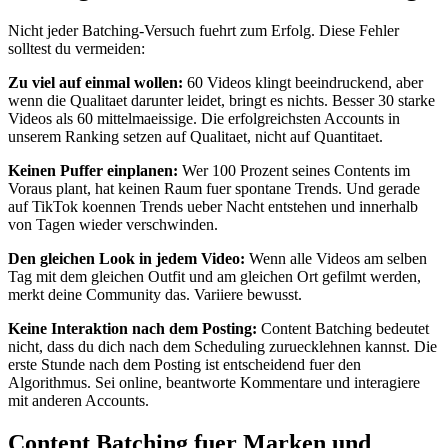
Nicht jeder Batching-Versuch fuehrt zum Erfolg. Diese Fehler
solltest du vermeiden:
Zu viel auf einmal wollen:
60 Videos klingt beeindruckend, aber
wenn die Qualitaet darunter leidet, bringt es nichts. Besser 30 starke
Videos als 60 mittelmaeissige. Die erfolgreichsten Accounts in
unserem Ranking setzen auf Qualitaet, nicht auf Quantitaet.
Keinen Puffer einplanen:
Wer 100 Prozent seines Contents im
Voraus plant, hat keinen Raum fuer spontane Trends. Und gerade
auf TikTok koennen Trends ueber Nacht entstehen und innerhalb
von Tagen wieder verschwinden.
Den gleichen Look in jedem Video:
Wenn alle Videos am selben
Tag mit dem gleichen Outfit und am gleichen Ort gefilmt werden,
merkt deine Community das. Variiere bewusst.
Keine Interaktion nach dem Posting:
Content Batching bedeutet
nicht, dass du dich nach dem Scheduling zuruecklehnen kannst. Die
erste Stunde nach dem Posting ist entscheidend fuer den
Algorithmus. Sei online, beantworte Kommentare und interagiere
mit anderen Accounts.
Content Batching fuer Marken und