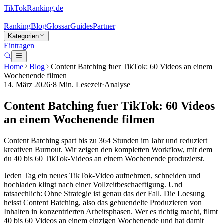
TikTokRanking
.de
Ranking
Blog
Glossar
Guides
Partner
Kategorien
Eintragen
Home
Blog
Content Batching fuer TikTok: 60 Videos an einem
Wochenende filmen
14. März 2026
·
8
Min. Lesezeit
·
Analyse
Content Batching fuer TikTok: 60 Videos
an einem Wochenende filmen
Content Batching spart bis zu 364 Stunden im Jahr und reduziert
kreativen Burnout. Wir zeigen den kompletten Workflow, mit dem
du 40 bis 60 TikTok-Videos an einem Wochenende produzierst.
Jeden Tag ein neues TikTok-Video aufnehmen, schneiden und
hochladen klingt nach einer Vollzeitbeschaeftigung. Und
tatsaechlich: Ohne Strategie ist genau das der Fall. Die Loesung
heisst Content Batching, also das gebuendelte Produzieren von
Inhalten in konzentrierten Arbeitsphasen. Wer es richtig macht, filmt
40 bis 60 Videos an einem einzigen Wochenende und hat damit