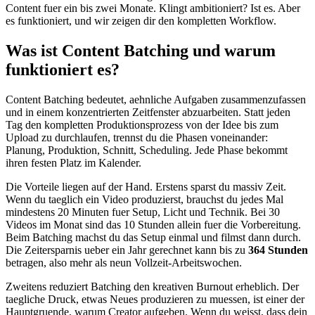
Content fuer ein bis zwei Monate. Klingt ambitioniert? Ist es. Aber
es funktioniert, und wir zeigen dir den kompletten Workflow.
Was ist Content Batching und warum
funktioniert es?
Content Batching bedeutet, aehnliche Aufgaben zusammenzufassen
und in einem konzentrierten Zeitfenster abzuarbeiten. Statt jeden
Tag den kompletten Produktionsprozess von der Idee bis zum
Upload zu durchlaufen, trennst du die Phasen voneinander:
Planung, Produktion, Schnitt, Scheduling. Jede Phase bekommt
ihren festen Platz im Kalender.
Die Vorteile liegen auf der Hand. Erstens sparst du massiv Zeit.
Wenn du taeglich ein Video produzierst, brauchst du jedes Mal
mindestens 20 Minuten fuer Setup, Licht und Technik. Bei 30
Videos im Monat sind das 10 Stunden allein fuer die Vorbereitung.
Beim Batching machst du das Setup einmal und filmst dann durch.
Die Zeitersparnis ueber ein Jahr gerechnet kann bis zu
364 Stunden
betragen, also mehr als neun Vollzeit-Arbeitswochen.
Zweitens reduziert Batching den kreativen Burnout erheblich. Der
taegliche Druck, etwas Neues produzieren zu muessen, ist einer der
Hauptgruende, warum Creator aufgeben. Wenn du weisst, dass dein