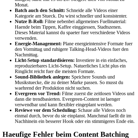
Monat.
Batch auch den Schnitt:
Schneide alle Videos einer
Kategorie am Stueck. Du wirst schneller und konsistenter.
Nutze B-Roll:
Filme nebenbei allgemeines Fuellmaterial:
Haende beim Tippen, Kaffee einggiessen, Stadtszenen.
Dieses Material kannst du spaeter fuer verschiedene Videos
verwenden.
Energie-Management:
Plane energieintensive Formate fuer
den Vormittag und ruhigere Talking-Head-Videos fuer den
Nachmittag.
Licht-Setup standardisieren:
Investiere in ein einfaches,
reproduzierbares Licht-Setup. Natuerliches Licht plus ein
Ringlicht reicht fuer die meisten Formate.
Sound-Bibliothek anlegen:
Speichere Sounds und
Musikstuecke, die zu deiner Marke passen. So musst du
waehrend der Produktion nicht suchen.
Evergreen vor Trend:
Filme zuerst die zeitlosen Videos und
dann die trendbasierten. Evergreen-Content ist laenger
verwendbar und kann flexibler eingeplant werden.
Reviewe vor dem Scheduling:
Schaue alle Videos noch
einmal durch, bevor du sie einplanst. Manchmal faellt dir im
Nachhinein ein besserer Hook oder ein stimmigeres Ende ein.
Haeufige Fehler beim Content Batching