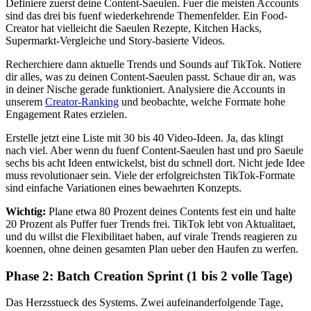
Definiere zuerst deine Content-Saeulen. Fuer die meisten Accounts
sind das drei bis fuenf wiederkehrende Themenfelder. Ein Food-
Creator hat vielleicht die Saeulen Rezepte, Kitchen Hacks,
Supermarkt-Vergleiche und Story-basierte Videos.
Recherchiere dann aktuelle Trends und Sounds auf TikTok. Notiere
dir alles, was zu deinen Content-Saeulen passt. Schaue dir an, was
in deiner Nische gerade funktioniert. Analysiere die Accounts in
unserem
Creator-Ranking
und beobachte, welche Formate hohe
Engagement Rates erzielen.
Erstelle jetzt eine Liste mit 30 bis 40 Video-Ideen. Ja, das klingt
nach viel. Aber wenn du fuenf Content-Saeulen hast und pro Saeule
sechs bis acht Ideen entwickelst, bist du schnell dort. Nicht jede Idee
muss revolutionaer sein. Viele der erfolgreichsten TikTok-Formate
sind einfache Variationen eines bewaehrten Konzepts.
Wichtig:
Plane etwa 80 Prozent deines Contents fest ein und halte
20 Prozent als Puffer fuer Trends frei. TikTok lebt von Aktualitaet,
und du willst die Flexibilitaet haben, auf virale Trends reagieren zu
koennen, ohne deinen gesamten Plan ueber den Haufen zu werfen.
Phase 2: Batch Creation Sprint (1 bis 2 volle Tage)
Das Herzsstueck des Systems. Zwei aufeinanderfolgende Tage,